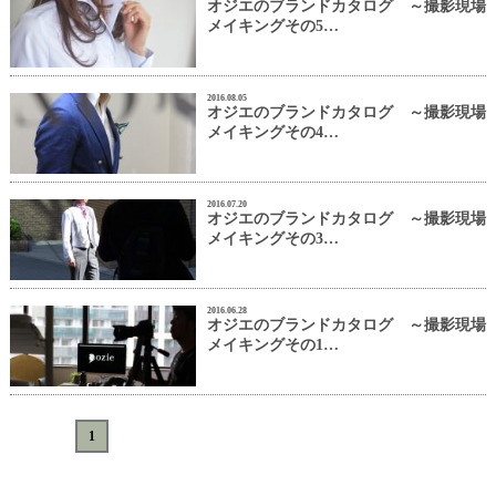
オジエのブランドカタログ ～撮影現場
メイキングその5…
2016.08.05
オジエのブランドカタログ ～撮影現場
メイキングその4…
2016.07.20
オジエのブランドカタログ ～撮影現場
メイキングその3…
2016.06.28
オジエのブランドカタログ ～撮影現場
メイキングその1…
«
<
1
>
»