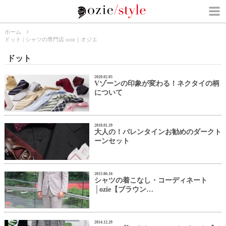
ホーム
ドット | シャツの専門店 ozie｜オジエ
ドット
2020.02.05
Vゾーンの印象が変わる！ネクタイの柄
について
2018.01.29
大人の！バレンタインお勧めのダークト
ーンセット
2015.06.16
シャツの着こなし・コーディネート
│ozie【ブラウン…
2014.12.29