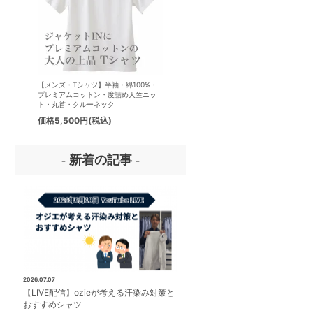
【メンズ・Tシャツ】半袖・綿100%・
【メンズ・ドレスシャツ・ワイシ
プレミアムコットン・度詰め天竺ニッ
ナチュラルフィット・アイスコッ
ト・丸首・クルーネック
プレミアムコットン・イージーケ
タリアンカラー・ボタンダウン・
価格
5,500円
(税込)
価格
8,800円
(税込)
パー・第一ボタン無し
- 新着の記事 -
2026.07.07
【LIVE配信】ozieが考える汗染み対策と
おすすめシャツ