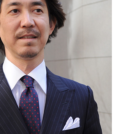
【メンズ・ドレスシャツ・ワイシャツ・
半袖】ナチュラルフィット・クールマッ
クス・ドライ・形態安定・オックスフォ
ード・イタリアンカラー・ボタンダウ
価格
7,150円
(税込)
ン・スキッパー・第一ボタン無し