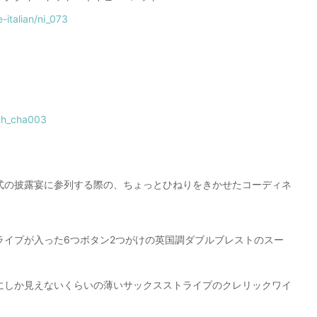
e-italian/ni_073
/ch_cha003
式の披露宴に参列する際の、ちょっとひねりをきかせたコーディネ
ライプが入った6つボタン2つがけの英国調ダブルブレストのスー
にしか見えないくらいの薄いサックスストライプのクレリックワイ