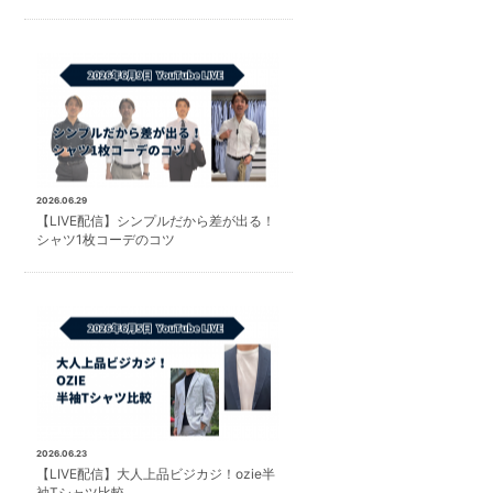
2026.06.29
【LIVE配信】シンプルだから差が出る！
シャツ1枚コーデのコツ
2026.06.23
【LIVE配信】大人上品ビジカジ！ozie半
袖Tシャツ比較