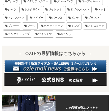
er
en
Yシャツ
イタリアンカラー
グレーパンツ
コーディネート
es
a
シャツ
シルク100％
ジャケット
ダブルブレスト
ドット
t
ドレスシャツ
ネイビー
パープル
ピンク
ブラウン
ブレザー
ブーツ
ポケットチーフ
メンズ
メンズコーデ
モンクストラップ
ワイシャツ
着こなし
- OZIEの最新情報はこちらから -
この記事が気に入ったら