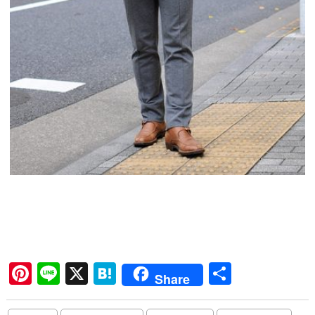
Pi
Li
X
H
共
Share
nt
ne
at
有