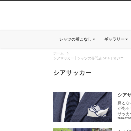
シャツの着こなし
ギャラリー
ホーム
シアサッカー | シャツの専門店 ozie｜オジエ
シアサッカー
シア
夏とな
がある
サッカ
2020.07.3