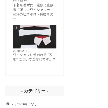
2013.04.26
下着を着ずに、素肌に直接
来てほしいワイシャツ〜
ozieのビズポロ〜特徴その
一
2020.02.18
ワイシャツに使われる ”芯
地” についてご存じですか？
- カテゴリー -
シャツの着こなし