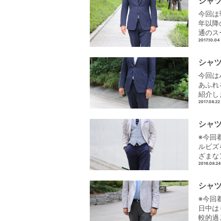
シャツ
今回は
年以降
通のス
2017.10.04
シャツ
今回は
あふれ
紹介し
2017.08.22
シャツ
※今回
ルビズ
ざまな
2016.08.24
シャツ
※今回
日中は
較的過