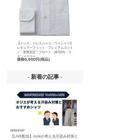
【メンズ・ドレスシャツ・ワイシャツ】
【メンズ・ドレスシャツ・ワイシ
レギュラーフィット・プレミアムコット
半袖】ナチュラルフィット・クー
ン・形態安定・ブロード・綿100%・ス
クス・ドライ・形態安定・オック
タンドカラー
ード・イタリアンカラー・ワイド
価格
6,600円
(税込)
価格
7,150円
(税込)
ー・第一ボタンあり
- 新着の記事 -
2026.07.07
【LIVE配信】ozieが考える汗染み対策と