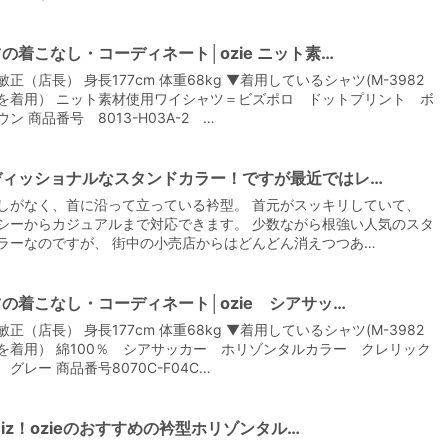
の着こなし・コーディネート│ozie ニット素…
正（店長） 身長177cm 体重68kg ▼着用しているシャツ(M-3982
を着用） ニット素材使用ワイシャツ＝ビズポロ ドットプリント ボ
ン 商品番号 8013-H03A-2 …
ディッショナルなスタンドカラー！ですが最近ではレ…
しがなく、首に沿って立っている衿型。 首元がスッキリしていて、
シーからカジュアルまで対応できます。 少数ながら根強い人気のスタ
ラーなのですが、 街中の小売店からはどんどん消えつつあ…
の着こなし・コーディネート│ozie シアサッ…
正（店長） 身長177cm 体重68kg ▼着用しているシャツ(M-3982
を着用） 綿100％ シアサッカー ホリゾンタルカラー クレリック
グレー 商品番号8070C-F04C…
lBiz！ozieのおすすめの衿型ホリゾンタル…