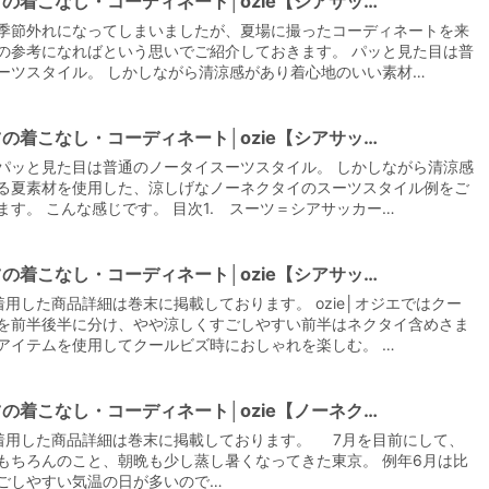
の着こなし・コーディネート│ozie【シアサッ…
季節外れになってしまいましたが、夏場に撮ったコーディネートを来
の参考になればという思いでご紹介しておきます。 パッと見た目は普
ーツスタイル。 しかしながら清涼感があり着心地のいい素材…
の着こなし・コーディネート│ozie【シアサッ…
【メンズ・ドレスシャツ・ワイシャツ】
パッと見た目は普通のノータイスーツスタイル。 しかしながら清涼感
ナチュラルフィット・プレミアムコット
ン120番手双糸・イージーケア・ブロー
る夏素材を使用した、涼しげなノーネクタイのスーツスタイル例をご
ド・ワイドカラー・ホリゾンタルカラ
価格
7,700円
(税込)
ます。 こんな感じです。 目次1. スーツ＝シアサッカー…
ー・レギュラーカラー・スナップダウ
ン・ボタンダウン・ポケッ
の着こなし・コーディネート│ozie【シアサッ…
着用した商品詳細は巻末に掲載しております。 ozie│オジエではクー
を前半後半に分け、やや涼しくすごしやすい前半はネクタイ含めさま
アイテムを使用してクールビズ時におしゃれを楽しむ。 …
の着こなし・コーディネート│ozie【ノーネク…
着用した商品詳細は巻末に掲載しております。 7月を目前にして、
もちろんのこと、朝晩も少し蒸し暑くなってきた東京。 例年6月は比
ごしやすい気温の日が多いので…