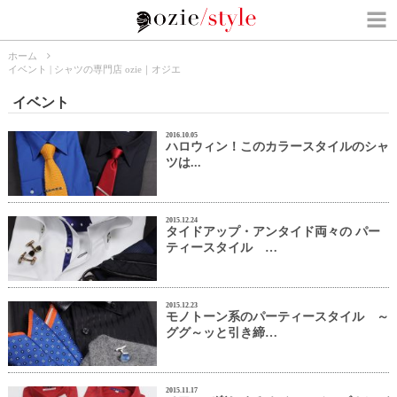
ホーム
イベント | シャツの専門店 ozie｜オジエ
イベント
2016.10.05
ハロウィン！このカラースタイルのシャ
ツは...
2015.12.24
タイドアップ・アンタイド両々の パー
ティースタイル …
2015.12.23
モノトーン系のパーティースタイル ～
ググ～ッと引き締…
2015.11.17