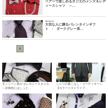
ペアーで楽しめるオジエのメンズ＆レデ
ィースシャツ ～…
2015.01.22
大切な人に贈るバレンタインギフ
ト - ダークグレー系…
«
<
1
>
»
モノトーン系の セレモニースタイル
シャツの着こなし・コーディネート
～全体的にはしっと…
【カラードストライプ…