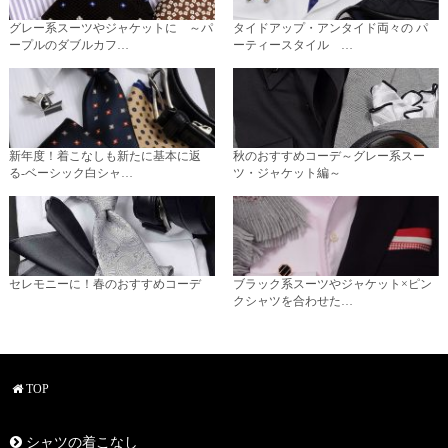
グレー系スーツやジャケットに ～パ
タイドアップ・アンタイド両々の パ
ープルのダブルカフ…
ーティースタイル …
新年度！着こなしも新たに基本に返
秋のおすすめコーデ～グレー系スー
る-ベーシック白シャ…
ツ・ジャケット編～
セレモニーに！春のおすすめコーデ
ブラック系スーツやジャケット×ピン
クシャツを合わせた…
TOP
シャツの着こなし