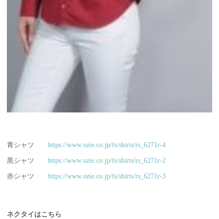
青シャツ
https://www.ozie.co.jp/fs/shirts/rs_6271r-4
黒シャツ
https://www.ozie.co.jp/fs/shirts/rs_6271r-2
赤シャツ
https://www.ozie.co.jp/fs/shirts/rs_6271r-3
ネクタイはこちら