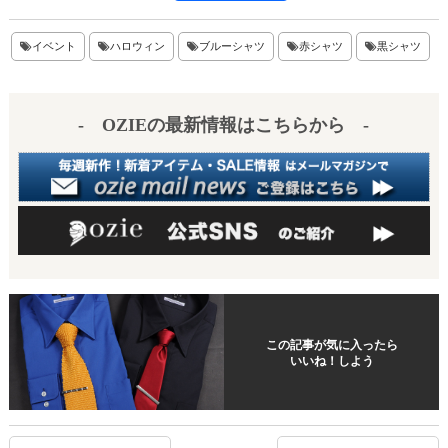
nt
ne
at
有
er
en
イベント
ハロウィン
ブルーシャツ
赤シャツ
黒シャツ
es
a
t
- OZIEの最新情報はこちらから -
この記事が気に入ったら
いいね！しよう