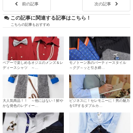
前の記事
次の記事
この記事に関連する記事はこちら！
こちらの記事もおすすめ
ペアーで楽しめるオジエのメンズ＆レ
モノトーン系のパーティースタイル
ディースシャツ ～…
～ググ～ッと引き締…
大人気商品！！ ～他にはない！鮮や
ビジネスに！セレモニーに！男の魅力
かな発色のレディー…
をUPするダブルカ…