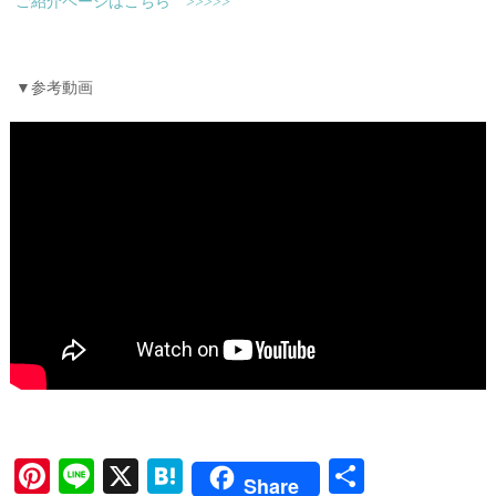
ご紹介ページはこちら >>>>>
▼参考動画
Pi
Li
X
H
共
Share