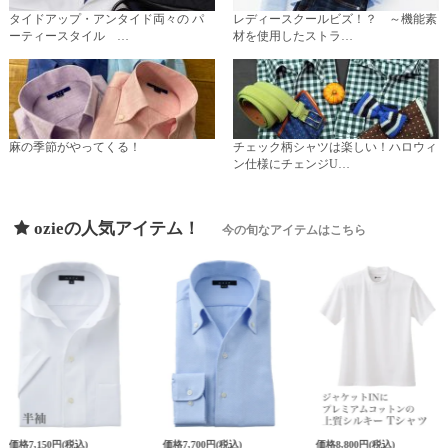
タイドアップ・アンタイド両々の パ
レディースクールビズ！？ ～機能素
ーティースタイル …
材を使用したストラ…
麻の季節がやってくる！
チェック柄シャツは楽しい！ハロウィ
ン仕様にチェンジU…
ozieの人気アイテム！
今の旬なアイテムはこちら
価格
7,150円
(税込)
価格
7,700円
(税込)
価格
8,800円
(税込)