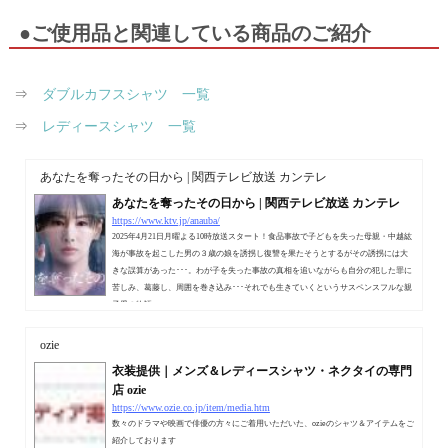
●ご使用品と関連している商品のご紹介
⇒
ダブルカフスシャツ 一覧
⇒
レディースシャツ 一覧
あなたを奪ったその日から | 関西テレビ放送 カンテレ
あなたを奪ったその日から | 関西テレビ放送 カンテレ
https://www.ktv.jp/anauba/
2025年4月21日月曜よる10時放送スタート！食品事故で子どもを失った母親・中越紘
海が事故を起こした男の３歳の娘を誘拐し復讐を果たそうとするがその誘拐には大
きな誤算があった･･･。わが子を失った事故の真相を追いながらも自分の犯した罪に
苦しみ、葛藤し、周囲を巻き込み･･･それでも生きていくというサスペンスフルな親
子愛の物語。
ozie
衣装提供｜メンズ＆レディースシャツ・ネクタイの専門
店 ozie
https://www.ozie.co.jp/item/media.htm
数々のドラマや映画で俳優の方々にご着用いただいた、ozieのシャツ＆アイテムをご
紹介しております