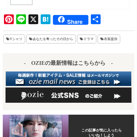
Pi
Li
X
H
共
Share
nt
ne
at
有
er
en
Yシャツ
あなたを奪ったその日から
ドラマ
衣装提供
es
a
t
- OZIEの最新情報はこちらから -
この記事が気に入ったら
いいね！しよう