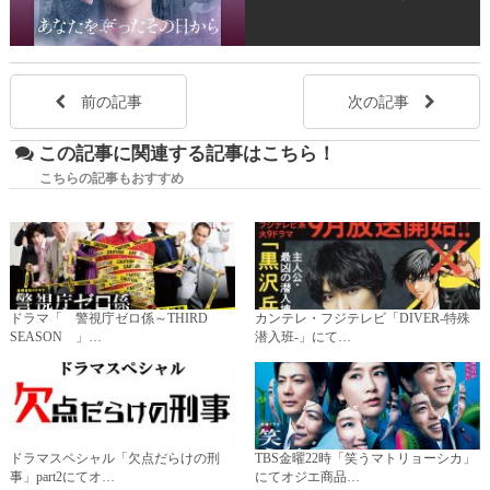
前の記事
次の記事
この記事に関連する記事はこちら！
こちらの記事もおすすめ
ドラマ「 警視庁ゼロ係～THIRD
カンテレ・フジテレビ「DIVER-特殊
SEASON 」…
潜入班-」にて…
ドラマスペシャル「欠点だらけの刑
TBS金曜22時「笑うマトリョーシカ」
事」part2にてオ…
にてオジエ商品…