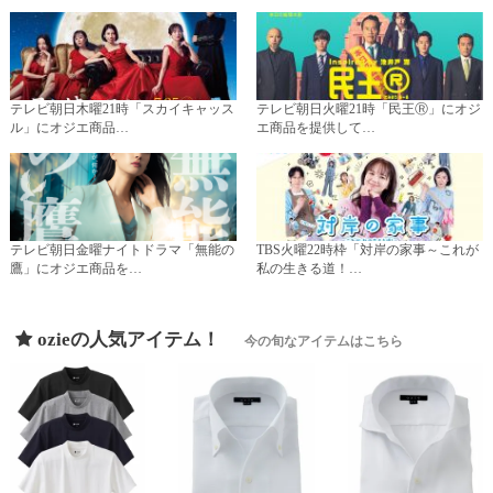
テレビ朝日木曜21時「スカイキャッス
テレビ朝日火曜21時「民王Ⓡ」にオジ
ル」にオジエ商品…
エ商品を提供して…
テレビ朝日金曜ナイトドラマ「無能の
TBS火曜22時枠「対岸の家事～これが
鷹」にオジエ商品を…
私の生きる道！…
ozieの人気アイテム！
今の旬なアイテムはこちら