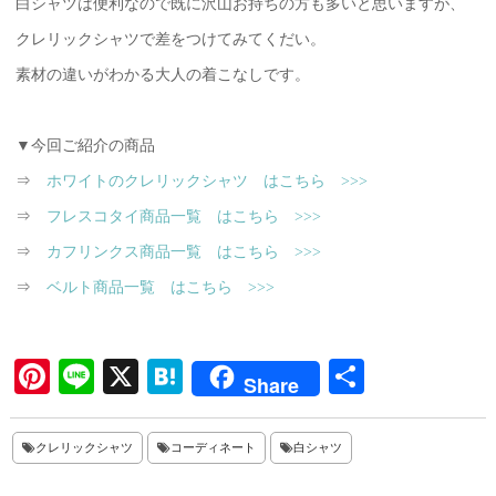
白シャツは便利なので既に沢山お持ちの方も多いと思いますが、
クレリックシャツで差をつけてみてくだい。
素材の違いがわかる大人の着こなしです。
▼今回ご紹介の商品
⇒
ホワイトのクレリックシャツ はこちら >>>
⇒
フレスコタイ商品一覧 はこちら >>>
⇒
カフリンクス商品一覧 はこちら >>>
⇒
ベルト商品一覧 はこちら >>>
Pi
Li
X
H
共
Share
nt
ne
at
有
er
en
クレリックシャツ
コーディネート
白シャツ
es
a