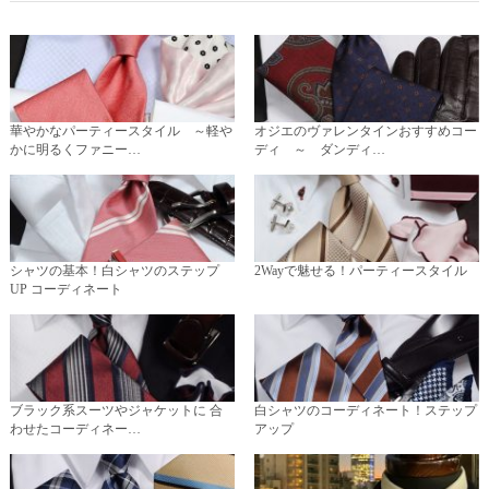
華やかなパーティースタイル ～軽や
オジエのヴァレンタインおすすめコー
かに明るくファニー…
ディ ～ ダンディ…
シャツの基本！白シャツのステップ
2Wayで魅せる！パーティースタイル
UP コーディネート
ブラック系スーツやジャケットに 合
白シャツのコーディネート！ステップ
わせたコーディネー…
アップ