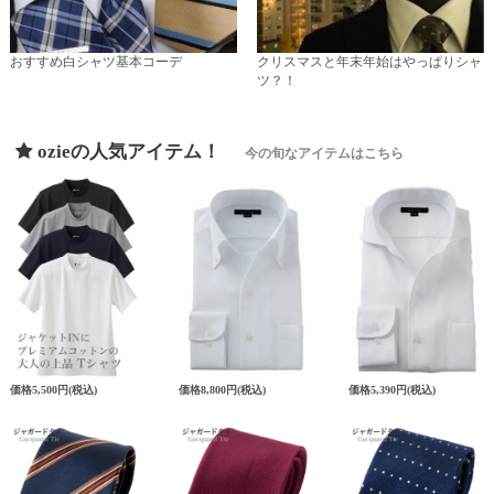
おすすめ白シャツ基本コーデ
クリスマスと年末年始はやっぱりシャ
ツ？！
ozieの人気アイテム！
今の旬なアイテムはこちら
価格
5,500円
(税込)
価格
8,800円
(税込)
価格
5,390円
(税込)