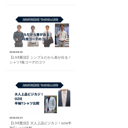
2026.06.29
【LIVE配信】シンプルだから差が出る！
シャツ1枚コーデのコツ
2026.06.23
【LIVE配信】大人上品ビジカジ！ozie半
袖Tシャツ比較