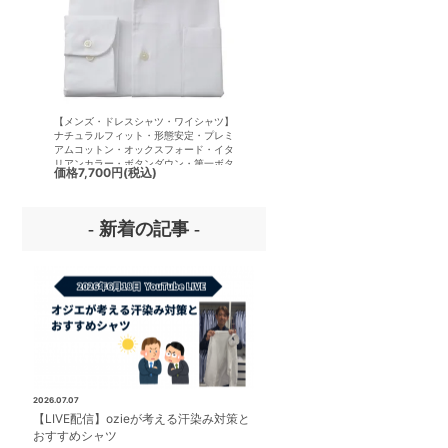
【メンズ・ドレスシャツ・ワイシャツ】
【メンズ・ドレスシャツ・ワイシ
ナチュラルフィット・形態安定・プレミ
半袖】ナチュラルフィット・クー
アムコットン・オックスフォード・イタ
クス・ドライ・形態安定・からみ
リアンカラー・ボタンダウン・第一ボタ
イタリアンカラー・ボタンダウン
価格
7,700円
(税込)
価格
7,700円
(税込)
ンあり
ボタンあり
- 新着の記事 -
2026.07.07
【LIVE配信】ozieが考える汗染み対策と
おすすめシャツ