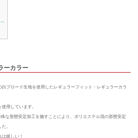
ラー
ラーカラー
の白ブロード生地を使用したレギュラーフィット・レギュラーカラ
を使用しています。
特殊な形態安定加工を施すことにより、ポリエステル混の形態安定
した。
れは嬉しい！