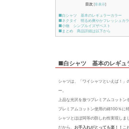
目次
[
非表示
]
■白シャツ 基本のレギュラーカラー
■ネクタイ 明るめ爽やかフレッシュカ
■小物 シンプルイズザベスト
■まとめ 商品詳細は以下から
■白シャツ 基本のレギュ
シャツは、「ワイシャツといえば！」
ー。
上品な光沢を放つプレミアムコットン
プレミアムコットン使用の綿100％に
シャツとほぼ同等の防しわ性実現しま
だから、
お手入れがとっても楽！！
こ