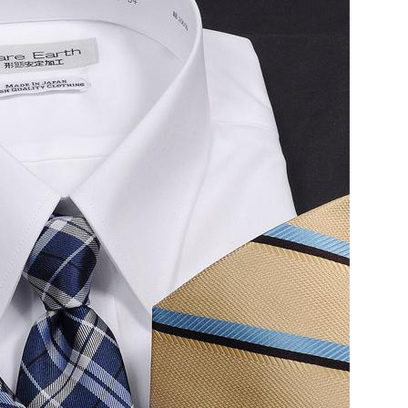
【メンズ・ドレスシャツ・ワイシャツ】
ナチュラルフィット・プレミアムコット
ン100番手双糸・イタリアンカラー・ボ
タンダウン・第一ボタンあり・ポケット
価格
7,700円
(税込)
無し