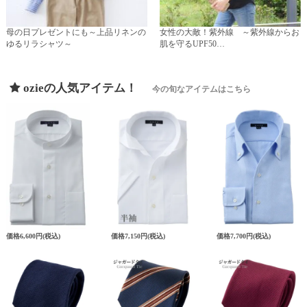
母の日プレゼントにも～上品リネンの
女性の大敵！紫外線 ～紫外線からお
ゆるリラシャツ～
肌を守るUPF50…
ozieの人気アイテム！
今の旬なアイテムはこちら
価格
6,600円
(税込)
価格
7,150円
(税込)
価格
7,700円
(税込)