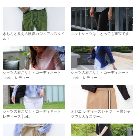
きちんと見えの晩夏カジュアルスタイ
ニットシャツは、とっても重宝です。
ル！
シャツの着こなし・コーディネート
シャツの着こなし・コーディネート
│ozie レディー…
│ozie レディー…
シャツの着こなし・コーディネート
オジエ| レディースシャツ ～黒シャ
レディース│ozi…
ツで大人なスマー…