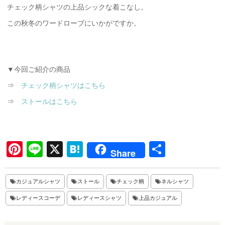
チェック柄シャツの上品シックな着こなし。
この秋冬のワードローブにいかがですか。
▼今回ご紹介の商品
⇒
チェック柄シャツはこちら
⇒
ストールはこちら
Pi
Li
X
H
共
Share
nt
ne
at
有
er
en
カジュアルシャツ
ストール
チェック柄
ネルシャツ
es
a
レディースコーデ
レディースシャツ
上品カジュアル
t