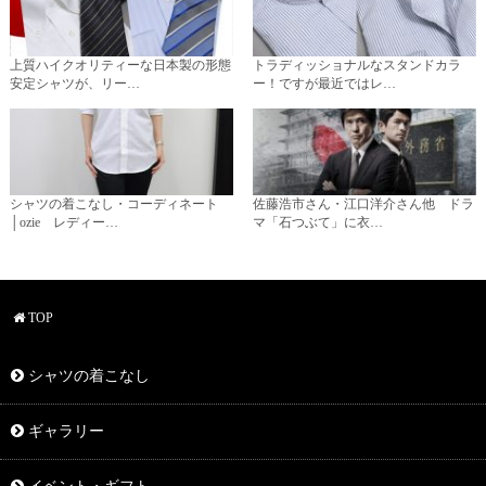
上質ハイクオリティーな日本製の形態
トラディッショナルなスタンドカラ
安定シャツが、リー…
ー！ですが最近ではレ…
シャツの着こなし・コーディネート
佐藤浩市さん・江口洋介さん他 ドラ
│ozie レディー…
マ「石つぶて」に衣…
TOP
シャツの着こなし
ギャラリー