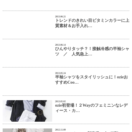
2013.06.21
トレンドのきれい目ビタミンカラーに上
質素材＆お手入れ…
2013.06.14
ひんやりタッチ？！接触冷感の半袖シャ
ツ ／ 人気急上…
2013.05.24
半袖シャツをスタイリッシュに！ozieお
すすめCoo…
2013.05.02
ozie初登場！２Wayのフェミニンなレデ
ィース・カ…
2012.11.09