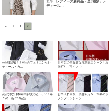
11/9 レディース新商品・全6種類 / レ
ディース…
«
<
1
2
>
»
ozie初登場！２Wayのフェミニンなレ
日本製の高品質な形態安定シャツ！お
ディース・カ…
値打ちプライスで
高品質な日本製の形態安定シャツ！第
お手入れ重視！形態安定＆日本製のボ
２弾 新作14種類…
タンダウンシャツ・…