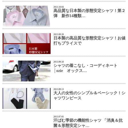
2013.10.04
高品質な日本製の形態安定シャツ！第２
弾 新作14種類…
2013.09.20
日本製の高品質な形態安定シャツ！お値
打ちプライスで
2013.09.18
シャツの着こなし・コーディネート
│ozie オックス…
2013.09.13
大人の女性のシンプル＆ベーシック！シ
ャツワンピース
2013.07.05
汗ばむ季節の機能性シャツ 「消臭＆抗
菌＆形態安定シャ…