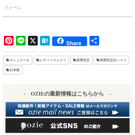
フォーム
Pi
Li
X
H
共
Share
nt
ne
at
有
er
en
カシュクール
レディースシャツ
形態安定
形態安定白シャツ
es
a
日本製
t
- OZIEの最新情報はこちらから -