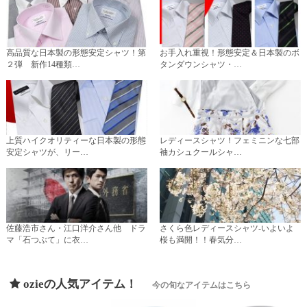
高品質な日本製の形態安定シャツ！第
お手入れ重視！形態安定＆日本製のボ
２弾 新作14種類…
タンダウンシャツ・…
上質ハイクオリティーな日本製の形態
レディースシャツ！フェミニンな七部
安定シャツが、リー…
袖カシュクールシャ…
佐藤浩市さん・江口洋介さん他 ドラ
さくら色レディースシャツ-いよいよ
マ「石つぶて」に衣…
桜も満開！！春気分…
ozieの人気アイテム！
今の旬なアイテムはこちら