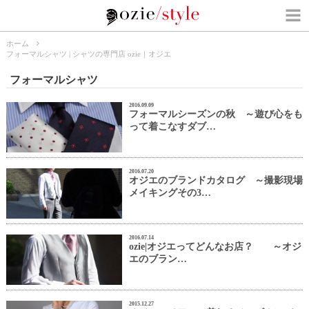
ホーム
フォーマルシャツ | シャツの専門店 ozie｜オジエ
フォーマルシャツ
2016.09.09
フォーマルシーズンの秋 ～遊び心をも
って着こなすダブ…
2016.07.20
オジエのブランドカタログ ～撮影現場
メイキングその3…
2016.07.14
ozie|オジエってどんなお店？ ～オジ
エのブラン…
2015.12.27