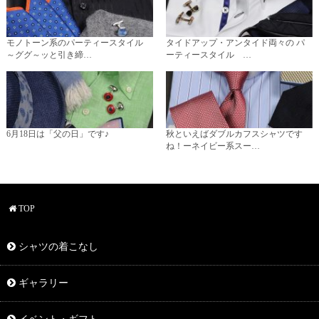
モノトーン系のパーティースタイル
タイドアップ・アンタイド両々の パ
～ググ～ッと引き締…
ーティースタイル …
6月18日は「父の日」です♪
秋といえばダブルカフスシャツです
ね！ーネイビー系スー…
TOP
シャツの着こなし
ギャラリー