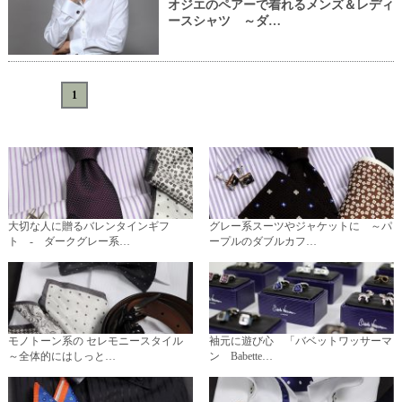
オジエのペアーで着れるメンズ＆レディ
ースシャツ ～ダ…
«
<
1
>
»
大切な人に贈るバレンタインギフ
グレー系スーツやジャケットに ～パ
ト - ダークグレー系…
ープルのダブルカフ…
モノトーン系の セレモニースタイル
袖元に遊び心 「バベットワッサーマ
～全体的にはしっと…
ン Babette…