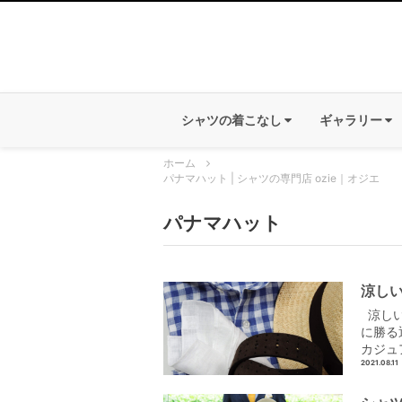
シャツの着こなし
ギャラリー
ホーム
パナマハット | シャツの専門店 ozie｜オジエ
パナマハット
涼しい
涼しい
に勝る
カジュ
2021.08.11