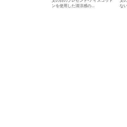
父の日のプレゼント-アイスコット
父
ンを使用した清涼感の…
な