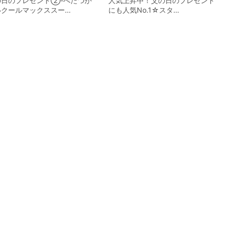
の日のプレゼント②-べたつか
人気上昇中！父の日のプレゼント
いクールマックススー…
にも人気No.1☆スタ…