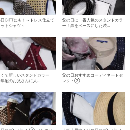
日GIFTにも！～ドレス仕立て
父の日に一番人気のスタンドカラ
ニットシャツ～
ー！黒をベースにした渋…
るくて新しいスタンドカラー
父の日おすすめコーディネートセ
ご年配のお父さんに人…
レクト②