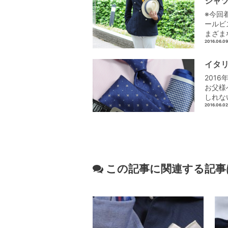
シャツ
※今回
ールビ
まざま
2016.06.09
イタ
201
お父様
しれな
2016.06.02
この記事に関連する記事