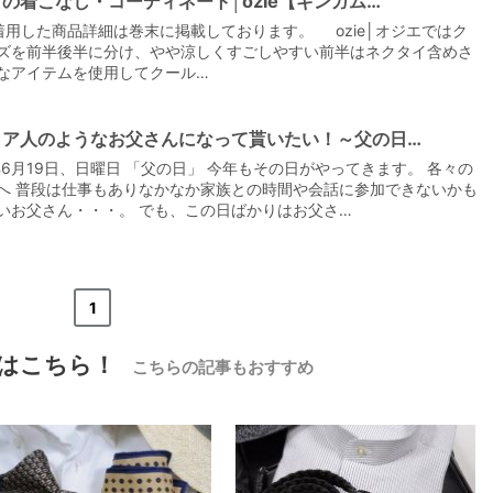
の着こなし・コーディネート│ozie【ギンガム…
着用した商品詳細は巻末に掲載しております。 ozie│オジエではク
ズを前半後半に分け、やや涼しくすごしやすい前半はネクタイ含めさ
なアイテムを使用してクール…
リア人のようなお父さんになって貰いたい！～父の日…
【メンズ・ドレスシャツ・ワイシャツ・
6年6月19日、日曜日 「父の日」 今年もその日がやってきます。 各々の
半袖】ナチュラルフィット・クールマッ
クス・ドライ・形態安定・オックスフォ
へ 普段は仕事もありなかなか家族との時間や会話に参加できないかも
ード・イタリアンカラー・ボタンダウ
価格
7,150円
(税込)
いお父さん・・・。 でも、この日ばかりはお父さ…
ン・スキッパー・第一ボタン無し
«
<
1
>
»
はこちら！
こちらの記事もおすすめ