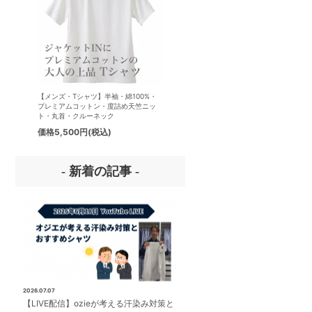
【メンズ・Tシャツ】半袖・綿100%・
【メンズ・ドレスシャツ・ワイシ
プレミアムコットン・度詰め天竺ニッ
ナチュラルフィット・アイスコッ
ト・丸首・クルーネック
プレミアムコットン・イージーケ
タリアンカラー・ボタンダウン・
価格
5,500円
(税込)
価格
8,800円
(税込)
パー・第一ボタン無し
- 新着の記事 -
2026.07.07
【LIVE配信】ozieが考える汗染み対策と