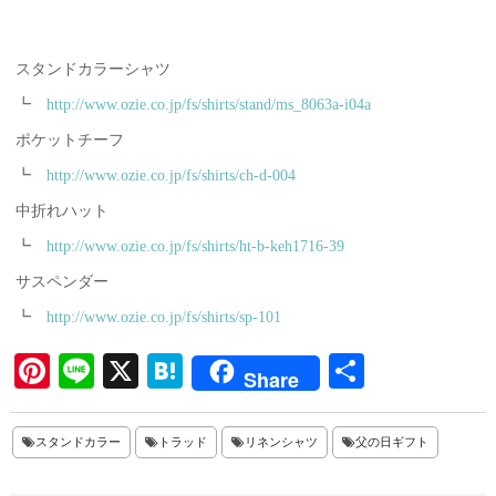
スタンドカラーシャツ
┗
http://www.ozie.co.jp/fs/shirts/stand/ms_8063a-i04a
ポケットチーフ
┗
http://www.ozie.co.jp/fs/shirts/ch-d-004
中折れハット
┗
http://www.ozie.co.jp/fs/shirts/ht-b-keh1716-39
サスペンダー
┗
http://www.ozie.co.jp/fs/shirts/sp-101
Pi
Li
X
H
共
Share
nt
ne
at
有
er
en
スタンドカラー
トラッド
リネンシャツ
父の日ギフト
es
a