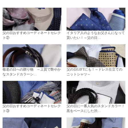
父の日おすすめコーディネートセレク
イタリア人のようなお父さんになって
ト②
貰いたい！～父の日…
敬老の日への贈り物 ～上質で艶やか
父の日GIFTにも！～ドレス仕立ての
なスタンドカラーシ…
ニットシャツ～
父の日おすすめコーディネートセレク
父の日に一番人気のスタンドカラー！
ト③
黒をベースにした渋…