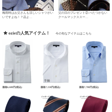
梅雨時はお父さんも涼しいシャツがい
父の日のプレゼント②-べたつかない
いですよね！？品よ…
クールマックススー…
ozieの人気アイテム！
今の旬なアイテムはこちら
価格
6,600円
(税込)
価格
7,150円
(税込)
価格
7,700円
(税込)