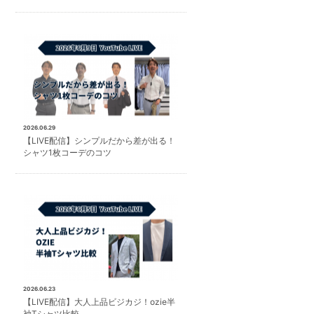
2026.06.29
【LIVE配信】シンプルだから差が出る！
シャツ1枚コーデのコツ
2026.06.23
【LIVE配信】大人上品ビジカジ！ozie半
袖Tシャツ比較