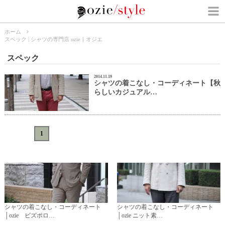
ホーム
スペック | シャツの専門店 ozie｜オジエ
スペック
2014.11.19
シャツの着こなし・コーディネート【秋
らしいカジュアル…
«
<
1
>
»
シャツの着こなし・コーディネート
シャツの着こなし・コーディネート
│ozie ビズポロ…
│ozie ニット素…