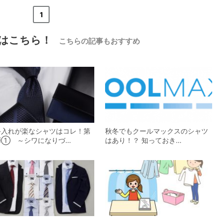
«
<
1
>
»
はこちら！
こちらの記事もおすすめ
【メンズ・ドレスシャツ・ワイシャツ】
ナチュラルフィット・プレミアムコット
ン120番手双糸・イージーケア・ブロー
ド・ワイドカラー・ホリゾンタルカラ
価格
7,700円
(税込)
ー・レギュラーカラー・スナップダウ
ン・ボタンダウン・ポケッ
手入れが楽なシャツはコレ！第
秋冬でもクールマックスのシャツ
弾① ～シワになりづ…
はあり！？ 知っておき…