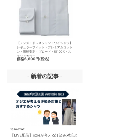
【メンズ・ドレスシャツ・ワイシャツ】
【メンズ・ドレスシャツ・ワイシ
レギュラーフィット・プレミアムコット
半袖】ナチュラルフィット・クー
ン・形態安定・ブロード・綿100%・ス
クス・ドライ・形態安定・オック
タンドカラー
ード・イタリアンカラー・ワイド
価格
6,600円
(税込)
価格
7,150円
(税込)
ー・第一ボタンあり
- 新着の記事 -
2026.07.07
【LIVE配信】ozieが考える汗染み対策と