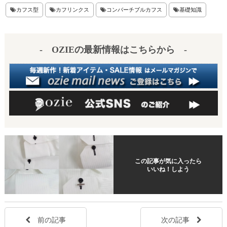
er
en
カフス型
カフリンクス
コンバーチブルカフス
基礎知識
es
a
t
- OZIEの最新情報はこちらから -
この記事が気に入ったら
いいね！しよう
前の記事
次の記事