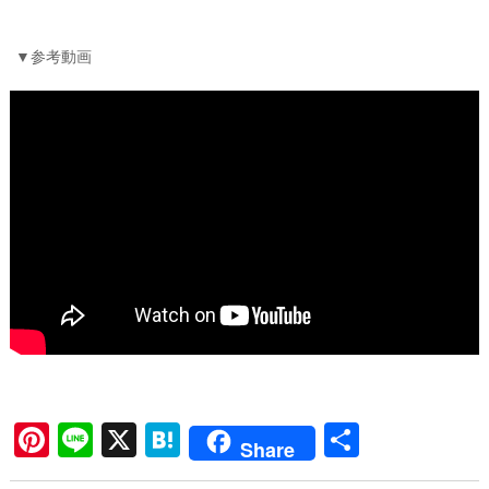
▼参考動画
Pi
Li
X
H
共
Share
nt
ne
at
有