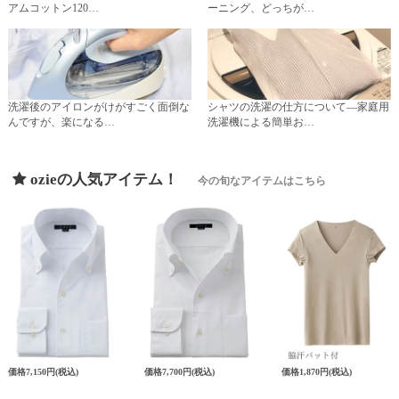
アムコットン120…
ーニング、どっちが…
洗濯後のアイロンがけがすごく面倒な
シャツの洗濯の仕方について―家庭用
んですが、楽になる…
洗濯機による簡単お…
ozieの人気アイテム！
今の旬なアイテムはこちら
価格
7,150円
(税込)
価格
7,700円
(税込)
価格
1,870円
(税込)