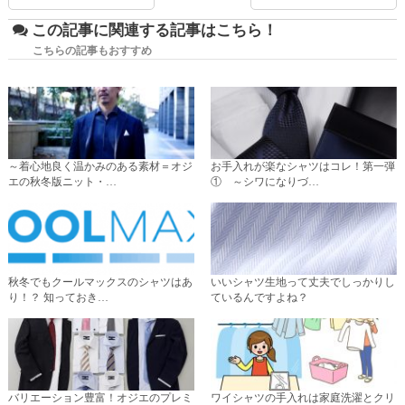
この記事に関連する記事はこちら！
こちらの記事もおすすめ
～着心地良く温かみのある素材＝オジ
お手入れが楽なシャツはコレ！第一弾
エの秋冬版ニット・…
① ～シワになりづ…
秋冬でもクールマックスのシャツはあ
いいシャツ生地って丈夫でしっかりし
り！？ 知っておき…
ているんですよね？
バリエーション豊富！オジエのプレミ
ワイシャツの手入れは家庭洗濯とクリ