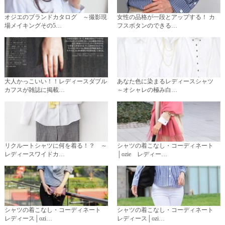
オジエのブランドカタログ ～撮影現
女性の品格が一段とアップする！ カ
場メイキングその5…
フスボタンのできる…
大人かっこいい！！レディースダブル
あなた色に染まるレディースシャツ
カフスが雑誌に掲載…
～オシャレの極み白…
リクルートシャツに何を着る！？ ～
シャツの着こなし・コーディネート
レディースワイドカ…
│ozie レディー…
シャツの着こなし・コーディネート
シャツの着こなし・コーディネート
レディース│ozi…
レディース│ozi…