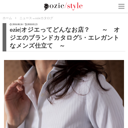
ホーム
ニュース
→
ozieカタログ
2016.08.16 /
2018.03.23
ozie|オジエってどんなお店？ ～ オ
ジエのブランドカタログ5・エレガント
なメンズ仕立て ～