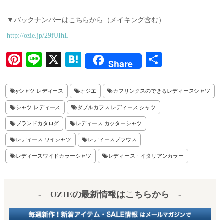
▼バックナンバーはこちらから（メイキング含む）
http://ozie.jp/29fUIhL
Pi
Li
X
H
共
Share
nt
ne
at
有
er
en
yシャツ レディース
オジエ
カフリンクスのできるレディースシャツ
es
a
シャツ レディース
ダブルカフス レディース シャツ
t
ブランドカタログ
レディース カッターシャツ
レディース ワイシャツ
レディースブラウス
レディースワイドカラーシャツ
レディース・イタリアンカラー
- OZIEの最新情報はこちらから -