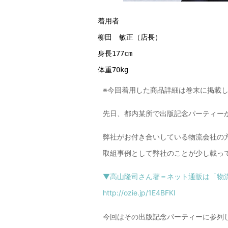
着用者
柳田　敏正（店長）
身長177cm
体重70kg
※今回着用した商品詳細は巻末に掲載
先日、都内某所で出版記念パーティー
弊社がお付き合いしている物流会社の
取組事例として弊社のことが少し載っ
▼高山隆司さん著＝ネット通販は「物
http://ozie.jp/1E4BFKl
今回はその出版記念パーティーに参列