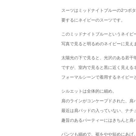
スーツはミッドナイトブルーの2つボ
要するにネイビーのスーツです。
このミッドナイトブルーというネイビ
写真で見ると明るめのネイビーに見え
太陽光の下で見ると、光沢のある若干
ですが、室内で見ると黒に近く見える
フォーマルシーンで着用するネイビー
シルエットは全体的に細め。
肩のラインがコンケープドされた、肩
最近は肩パッドの入っていない、ナチ
趣旨のあるパーティーにはきちんと肩
パンツも細めで、裾をやや短めにあげ、