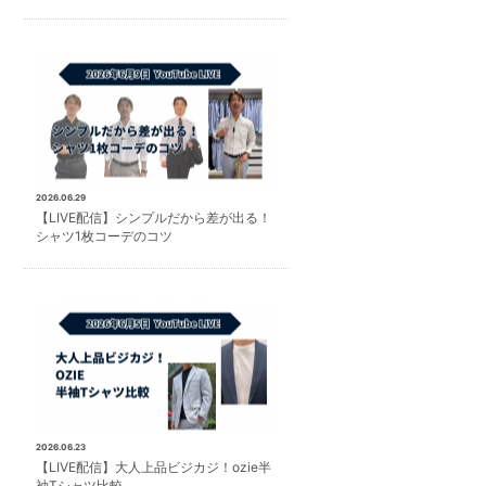
2026.06.29
【LIVE配信】シンプルだから差が出る！
シャツ1枚コーデのコツ
2026.06.23
【LIVE配信】大人上品ビジカジ！ozie半
袖Tシャツ比較