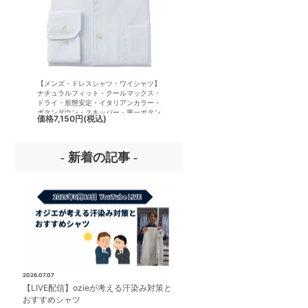
【メンズ・ドレスシャツ・ワイシャツ】
【メンズ・ドレスシャツ・ワイシ
ナチュラルフィット・クールマックス・
半袖】ナチュラルフィット・クー
ドライ・形態安定・イタリアンカラー・
クス・ドライ・形態安定・イタリ
ボタンダウン・スキッパー・第一ボタン
ラー・ボタンダウン・スキッパー
価格
7,150円
(税込)
価格
7,150円
(税込)
無し
ボタン無し
- 新着の記事 -
2026.07.07
【LIVE配信】ozieが考える汗染み対策と
おすすめシャツ