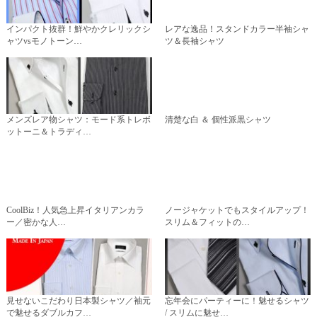
インパクト抜群！鮮やかクレリックシ
レアな逸品！スタンドカラー半袖シャ
ャツvsモノトーン…
ツ＆長袖シャツ
メンズレア物シャツ：モード系トレボ
清楚な白 ＆ 個性派黒シャツ
ットーニ＆トラディ…
CoolBiz！人気急上昇イタリアンカラ
ノージャケットでもスタイルアップ！
ー／密かな人…
スリム＆フィットの…
見せないこだわり日本製シャツ／袖元
忘年会にパーティーに！魅せるシャツ
で魅せるダブルカフ…
/ スリムに魅せ…