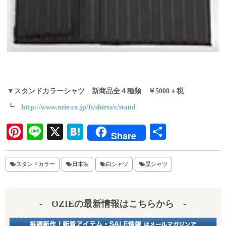
▼スタンドカラーシャツ 新商品全４種類 ￥5000＋税
┗
http://www.ozie.co.jp/fs/shirts/c/stand
Pi
Li
X
H
共
Share
nt
ne
at
有
er
en
スタンドカラー
日本製
白シャツ
黒シャツ
es
a
t
- OZIEの最新情報はこちらから -