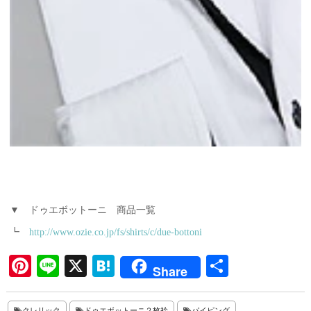
▼ ドゥエボットーニ 商品一覧
┗
http://www.ozie.co.jp/fs/shirts/c/due-bottoni
Pi
Li
X
H
共
Share
nt
ne
at
有
er
en
クレリック
ドゥエボットーニ２枚衿
パイピング