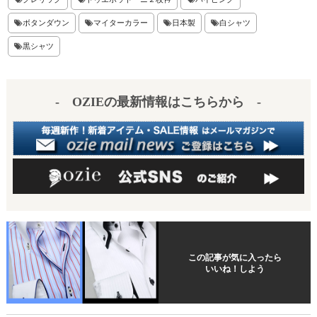
es
a
ボタンダウン
マイターカラー
日本製
白シャツ
t
黒シャツ
- OZIEの最新情報はこちらから -
この記事が気に入ったら
いいね！しよう