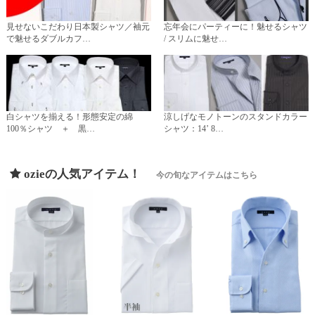
見せないこだわり日本製シャツ／袖元
忘年会にパーティーに！魅せるシャツ
で魅せるダブルカフ…
/ スリムに魅せ…
白シャツを揃える！形態安定の綿
涼しげなモノトーンのスタンドカラー
100％シャツ ＋ 黒…
シャツ：14’ 8…
ozieの人気アイテム！
今の旬なアイテムはこちら