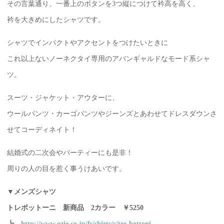
その言葉通り、一番上のボタンを3つ縦につけて衿高を高く、
衿を大きめにしたシャツです。
シャツでインパクトやアクセントをつけたいときに
これ以上ないノーネクタイ専用のアバンギャルドなモード系シャ
ツ。
スーツ・ジャケット・アウターに、
ウールパンツ・カーゴパンツやジーンズとあわせてドレスダウンさ
せてコーディネイト！
結婚式の二次会やパーティーにも是非！
周りの人の目を惹く事うけあいです。
▼メンズシャツ
トレボットーニ 新商品 2カラー ￥5250
┗
http://www.ozie.co.jp/fs/shirts/c/tre-bottoni