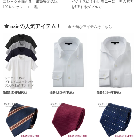
白シャツを揃える！形態安定の綿
ビジネスに！セレモニーに！男の魅力
100％シャツ ＋ 黒…
をUPするダブルカ…
ozieの人気アイテム！
今の旬なアイテムはこちら
価格
5,500円
(税込)
価格
8,800円
(税込)
価格
5,390円
(税込)