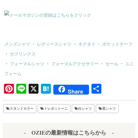
メンズシャツ
・
レディースシャツ
・
ネクタイ
・
ポケットチーフ
・
カフリンクス
・
フォーマルシャツ
・
フォーマルアクセサリー
・
セール
・
ユニ
フォーム
Pi
Li
X
H
共
Share
nt
ne
at
有
er
en
スタンドカラー
トレボットーニ
白シャツ
黒シャツ
es
a
t
- OZIEの最新情報はこちらから -