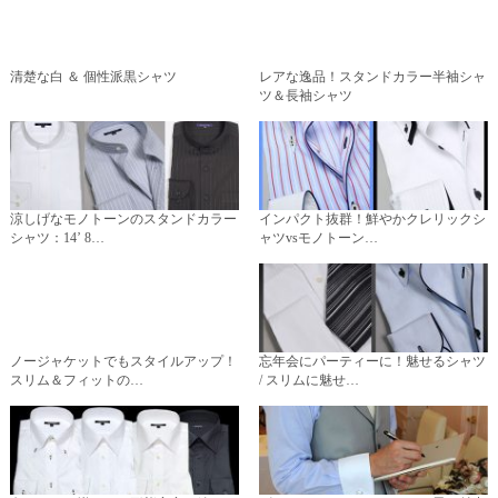
清楚な白 ＆ 個性派黒シャツ
レアな逸品！スタンドカラー半袖シャ
ツ＆長袖シャツ
涼しげなモノトーンのスタンドカラー
インパクト抜群！鮮やかクレリックシ
シャツ：14’ 8…
ャツvsモノトーン…
ノージャケットでもスタイルアップ！
忘年会にパーティーに！魅せるシャツ
スリム＆フィットの…
/ スリムに魅せ…