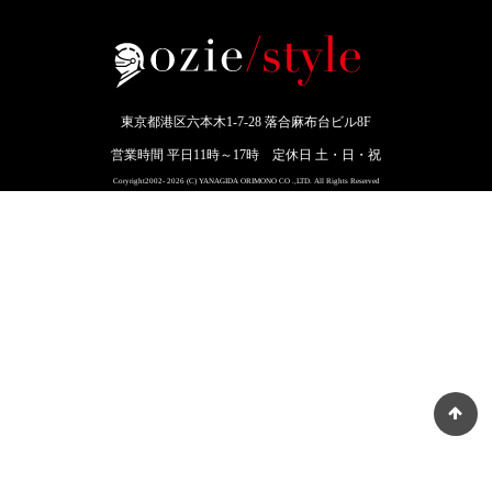
東京都港区六本木1-7-28 落合麻布台ビル8F
営業時間 平日11時～17時 定休日 土・日・祝
Coryright2002- 2026 (C) YANAGIDA ORIMONO CO .,LTD. All Rights Reserved