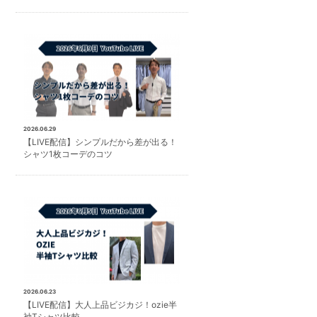
2026.06.29
【LIVE配信】シンプルだから差が出る！
シャツ1枚コーデのコツ
2026.06.23
【LIVE配信】大人上品ビジカジ！ozie半
袖Tシャツ比較