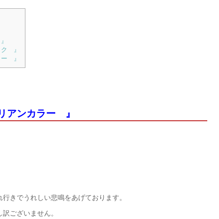
 』
ック 』
ラー 』
リアンカラー 』
れ行きでうれしい悲鳴をあげております。
し訳ございません。