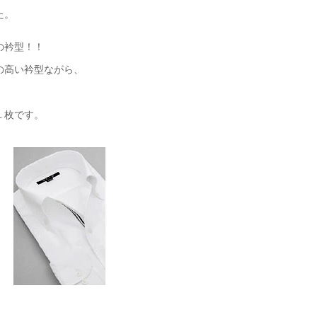
た。
の衿型！！
の高い衿型ながら、
１枚です。