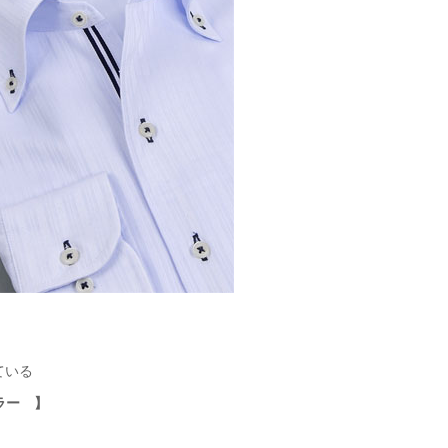
【メンズ・ドレスシャツ・ワイシャツ・
半袖】ナチュラルフィット・クールマッ
クス・ドライ・形態安定・オックスフォ
ード・イタリアンカラー・ボタンダウ
価格
7,150円
(税込)
ン・スキッパー・第一ボタン無し
ている
ラー 】