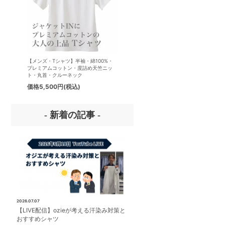
【メンズ・Tシャツ】半袖・綿100%・
【メンズ・ドレスシャツ・ワイシ
プレミアムコットン・度詰め天竺ニッ
ナチュラルフィット・アイスコッ
ト・丸首・クルーネック
プレミアムコットン・イージーケ
タリアンカラー・ボタンダウン・
価格
5,500円
(税込)
価格
8,800円
(税込)
パー・第一ボタン無し
- 新着の記事 -
2026.07.07
【LIVE配信】ozieが考える汗染み対策と
おすすめシャツ