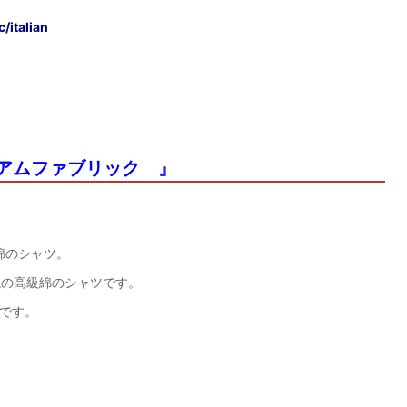
c/italian
アムファブリック 』
綿のシャツ。
混の高級綿のシャツです。
です。
。