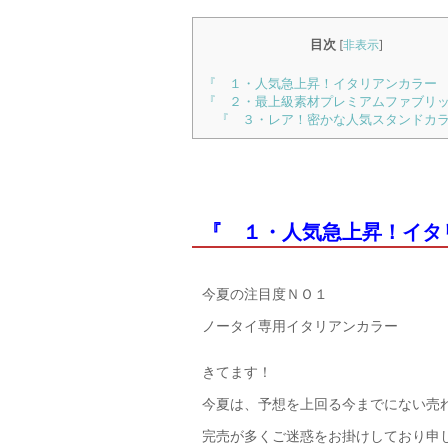
目次
[
非表示
]
『 １・人気急上昇！イタリアンカラー
『 ２・最上級素材プレミアムファブリ
『 ３・レア！密かな人気スタンドカ
『 １・人気急上昇！イタ
今夏の注目度ＮＯ１
ノータイ専用イタリアンカラー
きてます！
今夏は、予想を上回る今までにない売
完売が多くご迷惑をお掛けしており申