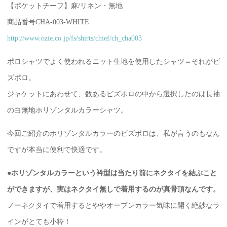
【ポケットチーフ】麻/リネン・無地
商品番号CHA-003-WHITE
http://www.ozie.co.jp/fs/shirts/chief/ch_cha003
ポロシャツでよく使われるニット生地を使用したシャツ＝それがビ
ズポロ。
ジャケットにあわせて、数あるビズポロの中から選択したのは長袖
の白無地ホリゾンタルカラーシャツ。
今回ご紹介のホリゾンタルカラーのビズポロは、私が言うのもなん
ですが本当に便利で快適です。
●
ホリゾンタルカラーという衿型は当たり前にネクタイを結ぶこと
ができますが、実はネクタイ無しで着用するのが真骨頂なんです。
ノーネクタイで着用するとややオープンカラー気味に開く絶妙なラ
インがとても小粋！