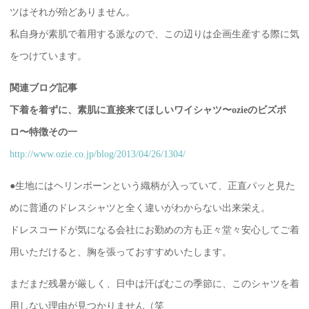
ツはそれが殆どありません。
私自身が素肌で着用する派なので、この辺りは企画生産する際に気
をつけています。
関連ブログ記事
下着を着ずに、素肌に直接来てほしいワイシャツ〜ozieのビズポ
ロ〜特徴その一
http://www.ozie.co.jp/blog/2013/04/26/1304/
●生地にはヘリンボーンという織柄が入っていて、正直パッと見た
めに普通のドレスシャツと全く違いがわからない出来栄え。
ドレスコードが気になる会社にお勤めの方も正々堂々安心してご着
用いただけると、胸を張っておすすめいたします。
まだまだ残暑が厳しく、日中は汗ばむこの季節に、このシャツを着
用しない理由が見つかりません（笑