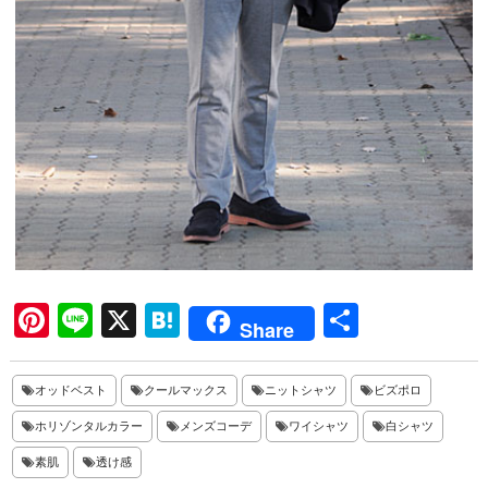
Pi
Li
X
H
共
Share
nt
ne
at
有
er
en
オッドベスト
クールマックス
ニットシャツ
ビズポロ
es
a
ホリゾンタルカラー
メンズコーデ
ワイシャツ
白シャツ
t
素肌
透け感