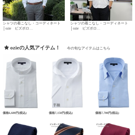
シャツの着こなし・コーディネート
シャツの着こなし・コーディネート
│ozie ビズポロ…
│ozie ビズポロ…
ozieの人気アイテム！
今の旬なアイテムはこちら
価格
6,600円
(税込)
価格
7,150円
(税込)
価格
7,700円
(税込)