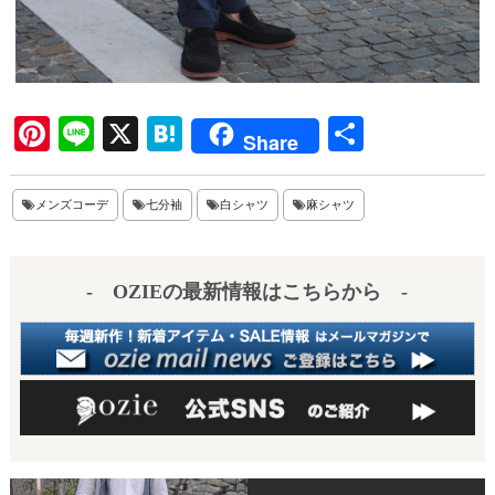
Pi
Li
X
H
共
Share
nt
ne
at
有
er
en
メンズコーデ
七分袖
白シャツ
麻シャツ
es
a
t
- OZIEの最新情報はこちらから -