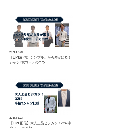
2026.06.29
【LIVE配信】シンプルだから差が出る！
シャツ1枚コーデのコツ
2026.06.23
【LIVE配信】大人上品ビジカジ！ozie半
袖Tシャツ比較