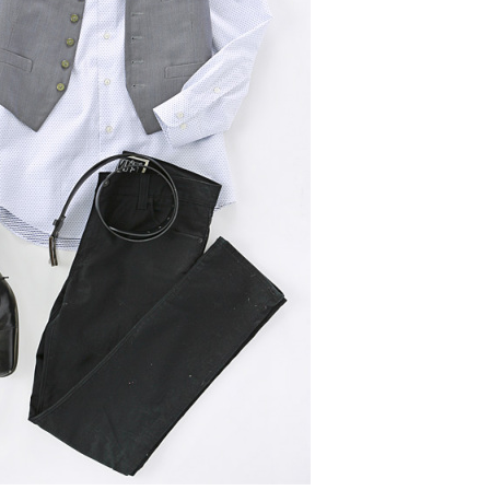
【メンズ・ドレスシャツ・ワイシャツ】
ナチュラルフィット・プレミアムコット
ン120番手双糸・イージーケア・ブロー
ド・ワイドカラー・ホリゾンタルカラ
価格
7,700円
(税込)
ー・レギュラーカラー・スナップダウ
ン・ボタンダウン・ポケッ