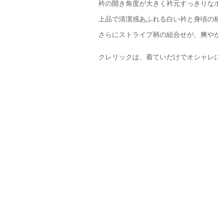
衿の開き角度が大きく衿元すっきりな
上品で清潔感あふれる白い衿と身頃の
さらにストライプ柄の組合せが、爽や
クレリックは、着ていだけでオシャレ