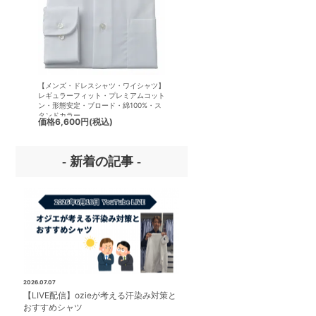
【メンズ・ドレスシャツ・ワイシャツ】
【メンズ・ドレスシャツ・ワイシ
レギュラーフィット・プレミアムコット
半袖】ナチュラルフィット・クー
ン・形態安定・ブロード・綿100%・ス
クス・ドライ・形態安定・オック
タンドカラー
ード・イタリアンカラー・ワイド
価格
6,600円
(税込)
価格
7,150円
(税込)
ー・第一ボタンあり
- 新着の記事 -
2026.07.07
【LIVE配信】ozieが考える汗染み対策と
おすすめシャツ