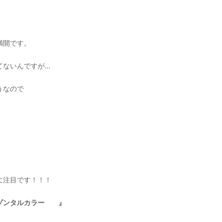
満開です。
てないんですが…
うなので
。
に注目です！！！
リゾンタルカラー 』