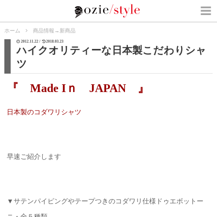
ホーム
商品情報
→
新商品
2012.11.22 /
2018.03.23
ハイクオリティーな日本製こだわりシャ
ツ
『 Made Iｎ JAPAN 』
日本製のコダワリシャツ
早速ご紹介します
▼サテンパイピングやテープつきのコダワリ仕様ドゥエボットー
ニ・全５種類