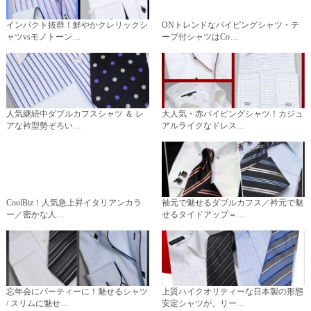
インパクト抜群！鮮やかクレリックシ
ONトレンドなパイピングシャツ・テ
ャツvsモノトーン…
ープ付シャツはCo…
人気継続中ダブルカフスシャツ ＆ レ
大人気・赤パイピングシャツ！カジュ
アな衿型勢ぞろい…
アルライクなドレス…
CoolBiz！人気急上昇イタリアンカラ
袖元で魅せるダブルカフス／衿元で魅
ー／密かな人…
せるタイドアップ＝…
忘年会にパーティーに！魅せるシャツ
上質ハイクオリティーな日本製の形態
/ スリムに魅せ…
安定シャツが、リー…