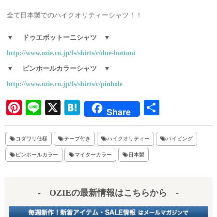
全て日本製でのハイクオリティーシャツ！！
▼ ドゥエボットーニシャツ
▼
http://www.ozie.co.jp/fs/shirts/c/due-bottoni
▼ ピンホールカラーシャツ ▼
http://www.ozie.co.jp/fs/shirts/c/pinhole
Pi
Li
X
H
共
Share
nt
ne
at
有
er
en
コダワリ仕様
テープ付き
ハイクオリティー
パイピング
es
a
ピンホールカラー
マイターカラー
日本製
t
- OZIEの最新情報はこちらから -