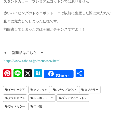
スタンドカラー（プレミアムコットンではありません）
赤いパイピングのドゥエボットーニは以前に生産した際に大人気で
直ぐに完売してしまった仕様です。
前回逃してしまった方は今回がチャンスですよ！！
▼ 新商品はこちら
▼
http://www.ozie.co.jp/mens/new.html
Pi
Li
X
H
共
Share
nt
ne
at
有
er
en
イージーケア
クレリック
スナップダウン
タブカラー
es
a
ダブルカフス
トレボットーニ
プレミアムコットン
t
ワイドカラー
日本製