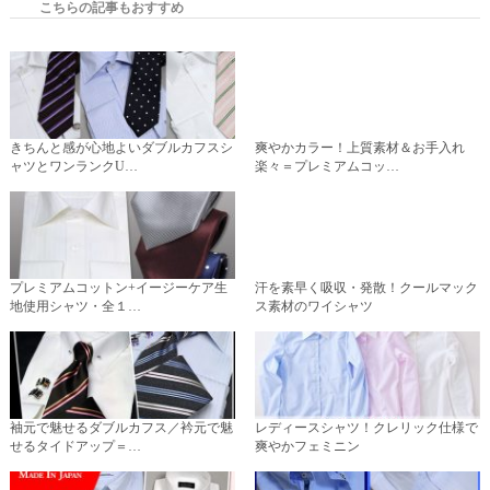
こちらの記事もおすすめ
きちんと感が心地よいダブルカフスシ
爽やかカラー！上質素材＆お手入れ
ャツとワンランクU…
楽々＝プレミアムコッ…
プレミアムコットン+イージーケア生
汗を素早く吸収・発散！クールマック
地使用シャツ・全１…
ス素材のワイシャツ
袖元で魅せるダブルカフス／衿元で魅
レディースシャツ！クレリック仕様で
せるタイドアップ＝…
爽やかフェミニン