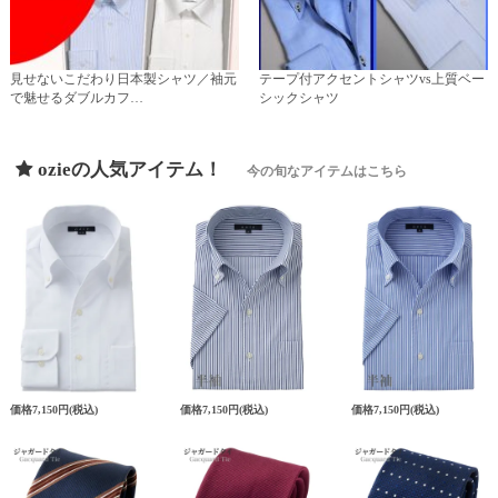
見せないこだわり日本製シャツ／袖元
テープ付アクセントシャツvs上質ベー
で魅せるダブルカフ…
シックシャツ
ozieの人気アイテム！
今の旬なアイテムはこちら
価格
7,150円
(税込)
価格
7,150円
(税込)
価格
7,150円
(税込)