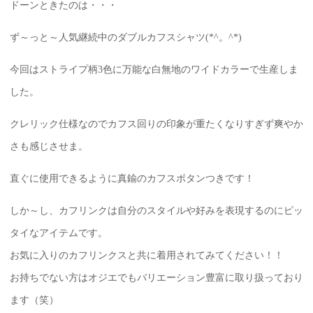
ドーンときたのは・・・
ず～っと～人気継続中のダブルカフスシャツ(*^。^*)
今回はストライプ柄3色に万能な白無地のワイドカラーで生産しま
した。
クレリック仕様なのでカフス回りの印象が重たくなりすぎず爽やか
さも感じさせま。
直ぐに使用できるように真鍮のカフスボタンつきです！
しか～し、カフリンクは自分のスタイルや好みを表現するのにピッ
タイなアイテムです。
お気に入りのカフリンクスと共に着用されてみてください！！
お持ちでない方はオジエでもバリエーション豊富に取り扱っており
ます（笑）