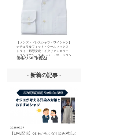
【メンズ・ドレスシャツ・ワイシャツ】
【メンズ・ドレスシャツ・ワイシ
ナチュラルフィット・クールマックス・
半袖】ナチュラルフィット・クー
ドライ・形態安定・イタリアンカラー・
クス・ドライ・形態安定・イタリ
ボタンダウン・スキッパー・第一ボタン
ラー・ボタンダウン・スキッパー
価格
7,150円
(税込)
価格
7,150円
(税込)
無し
ボタン無し
- 新着の記事 -
2026.07.07
【LIVE配信】ozieが考える汗染み対策と