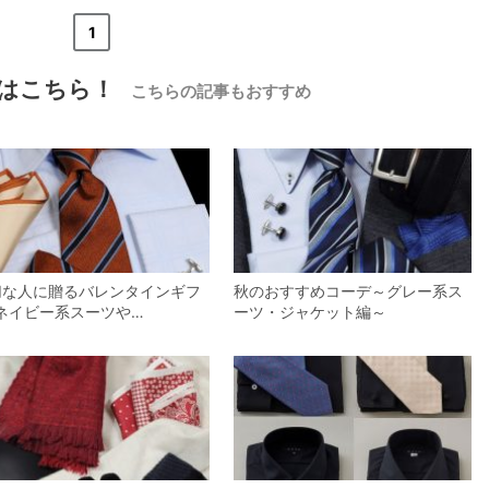
«
<
1
>
»
はこちら！
こちらの記事もおすすめ
【メンズ・ドレスシャツ・ワイシャツ】
ナチュラルフィット・ブロード・ダブル
カフス・ホリゾンタルカラー・カッタウ
ェイ・クレリック
価格
8,800円
(税込)
切な人に贈るバレンタインギフ
秋のおすすめコーデ～グレー系ス
-ネイビー系スーツや…
ーツ・ジャケット編～