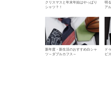
クリスマスと年末年始はやっぱり
明
シャツ？！
ア
新年度・新生活のおすすめ白シャ
ド
ツ～ダブルカフス～
ビ