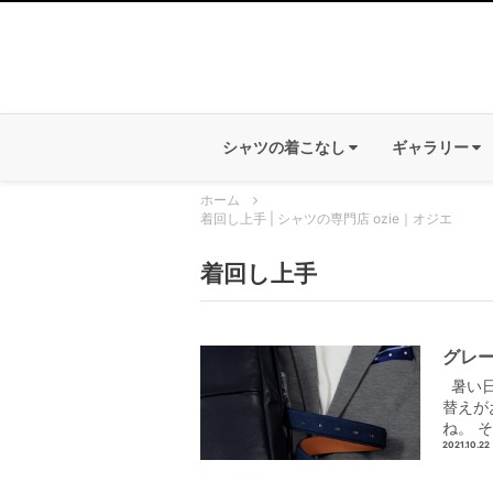
シャツの着こなし
ギャラリー
ホーム
着回し上手 | シャツの専門店 ozie｜オジエ
着回し上手
グレ
暑い日
替えが
ね。 
2021.10.22