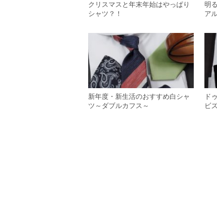
クリスマスと年末年始はやっぱり
明
シャツ？！
ア
新年度・新生活のおすすめ白シャ
ド
ツ～ダブルカフス～
ビ