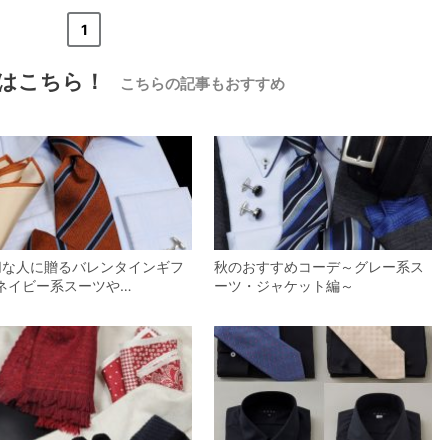
«
<
1
>
»
はこちら！
こちらの記事もおすすめ
【メンズ・ドレスシャツ・ワイシャツ・
半袖】ナチュラルフィット・クールマッ
クス・ドライ・形態安定・オックスフォ
ード・イタリアンカラー・ボタンダウ
価格
7,150円
(税込)
ン・スキッパー・第一ボタン無し
切な人に贈るバレンタインギフ
秋のおすすめコーデ～グレー系ス
-ネイビー系スーツや…
ーツ・ジャケット編～