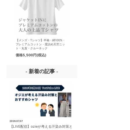
【メンズ・Tシャツ】半袖・綿100%・
【メンズ・ドレスシャツ・ワイシ
プレミアムコットン・度詰め天竺ニッ
ナチュラルフィット・アイスコッ
ト・丸首・クルーネック
プレミアムコットン・イージーケ
タリアンカラー・ボタンダウン・
価格
5,500円
(税込)
価格
8,800円
(税込)
パー・第一ボタン無し
- 新着の記事 -
2026.07.07
【LIVE配信】ozieが考える汗染み対策と