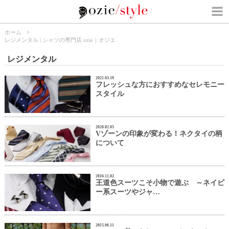
ホーム
レジメンタル | シャツの専門店 ozie｜オジエ
レジメンタル
2021.03.19
フレッシュな方におすすめなセレモニー
スタイル
2020.02.05
Vゾーンの印象が変わる！ネクタイの柄
について
2016.11.02
王道色スーツこそ小物で遊ぶ ～ネイビ
ー系スーツやジャ…
2015.06.11