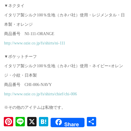
▼ネクタイ
イタリア製シルク100％生地（カネパ社）使用・レジメンタル・日
本製・オレンジ
商品番号 NI-111-ORANGE
http://www.ozie.co.jp/fs/shirts/ni-111
▼ポケットチーフ
イタリア製シルク100％生地（カネパ社）使用・ネイビー×オレン
ジ・小紋・日本製
商品番号 CHI-006-NAVY
http://www.ozie.co.jp/fs/shirts/chief/chi-006
※その他のアイテムは私物です。
Pi
Li
X
H
共
Share