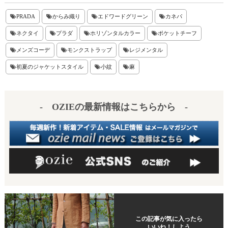
nt
ne
at
有
er
en
PRADA
からみ織り
エドワードグリーン
カネパ
es
a
ネクタイ
プラダ
ホリゾンタルカラー
ポケットチーフ
t
メンズコーデ
モンクストラップ
レジメンタル
初夏のジャケットスタイル
小紋
麻
- OZIEの最新情報はこちらから -
この記事が気に入ったら
いいね！しよう