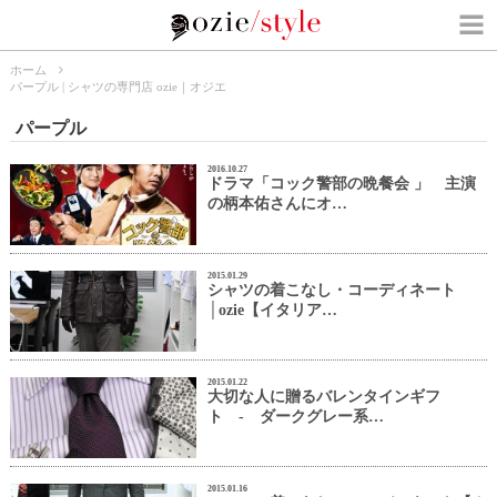
ホーム
パープル | シャツの専門店 ozie｜オジエ
パープル
2016.10.27
ドラマ「コック警部の晩餐会 」 主演
の柄本佑さんにオ…
2015.01.29
シャツの着こなし・コーディネート
│ozie【イタリア…
2015.01.22
大切な人に贈るバレンタインギフ
ト - ダークグレー系…
2015.01.16