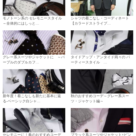
モノトーン系の セレモニースタイル
シャツの着こなし・コーディネート
～全体的にはしっと…
【カラードストライプ…
グレー系スーツやジャケットに ～パ
タイドアップ・アンタイド両々の パ
ープルのダブルカフ…
ーティースタイル …
新年度！着こなしも新たに基本に返
秋のおすすめコーデ～グレー系スー
る-ベーシック白シャ…
ツ・ジャケット編～
セレモニーに！春のおすすめコーデ
ブラック系スーツやジャケット×ピン