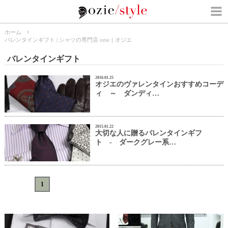
ホーム
バレンタインギフト | シャツの専門店 ozie｜オジエ
バレンタインギフト
2016.01.25
オジエのヴァレンタインおすすめコーデ
ィ ～ ダンディ…
2015.01.22
大切な人に贈るバレンタインギフ
ト - ダークグレー系…
«
<
1
>
»