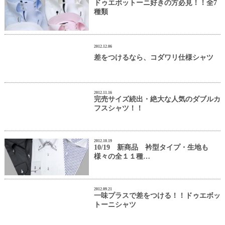
ドゥエボットーニ好きの方必見！！全7
種類
2012.12.06
差をつけるなら、コダワリ仕様シャツ
2012.11.16
完売サイズ続出・絶大な人気のダブルカ
フスシャツ！！
2012.10.19
10/19 新商品 衿型タイプ・生地も
様々の全１１種…
2012.09.21
一味プラスで差をつける！！ドゥエボッ
トーニシャツ