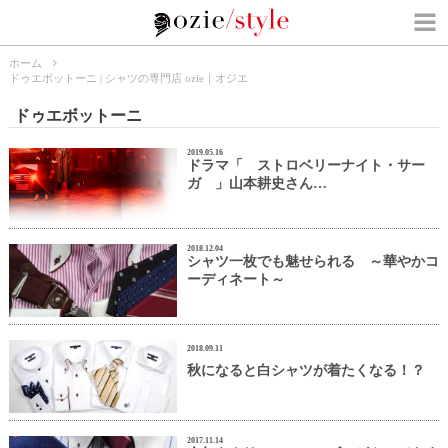
ホーム
ドゥエボットーニ | シャツの専門店 ozie｜オジエ
ドゥエボットーニ
2019.05.16
ドラマ「 ストロベリーナイト・サー
ガ 」山本耕史さん…
2018.12.04
シャツ一枚でも魅せられる ～華やかコ
ーディネート～
2018.09.11
秋になると白シャツが着たくなる！？
2017.11.14