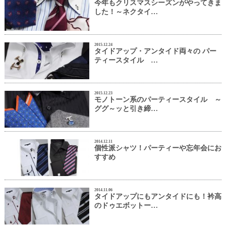
今年もクリスマスシーズンがやってきま
した！～ネクタイ…
2015.12.24
タイドアップ・アンタイド両々の パー
ティースタイル …
2015.12.23
モノトーン系のパーティースタイル ～
ググ～ッと引き締…
2014.12.11
個性派シャツ！パーティーや忘年会にお
すすめ
2014.11.06
タイドアップにもアンタイドにも！衿高
のドゥエボットー…