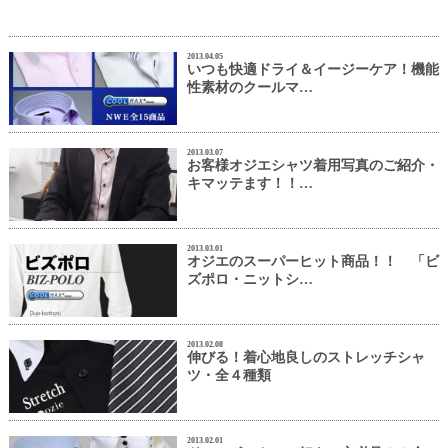
2013.04.05
いつも快適ドライ＆イージーケア！機能
性素材のクールマ…
2013.03.07
お客様オジエシャツ着用写真のご紹介・
キマッテます！！…
2013.03.01
オジエのスーパーヒット商品！！ 「ビ
ズポロ・ニットシ…
2013.02.08
伸びる！着心地良しのストレッチシャ
ツ・全４種類
2013.02.01