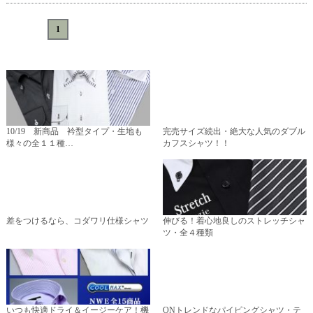
«
<
1
>
»
10/19 新商品 衿型タイプ・生地も
完売サイズ続出・絶大な人気のダブル
様々の全１１種…
カフスシャツ！！
差をつけるなら、コダワリ仕様シャツ
伸びる！着心地良しのストレッチシャ
ツ・全４種類
いつも快適ドライ＆イージーケア！機
ONトレンドなパイピングシャツ・テ