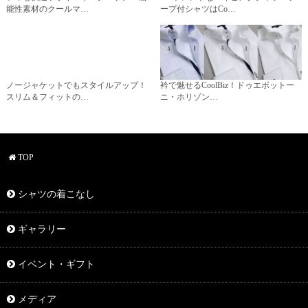
能性素材のクールマ…
ープ付シャツはCo…
ノージャケットでもスタイルアップ！
衿で魅せるCoolBiz！ドゥエボットー
スリム＆フィットの…
ニ・ホリゾン…
TOP
シャツの着こなし
ギャラリー
イベント・ギフト
メディア