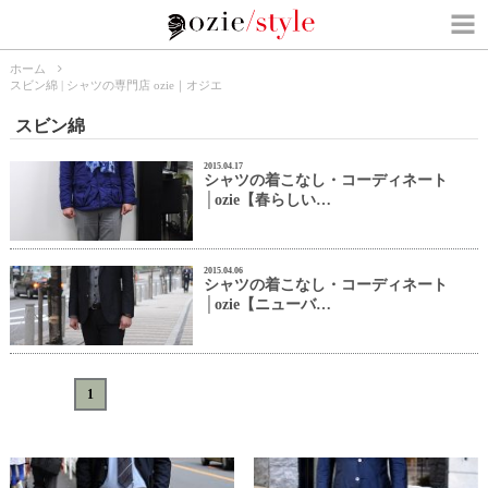
ホーム
スビン綿 | シャツの専門店 ozie｜オジエ
スビン綿
2015.04.17
シャツの着こなし・コーディネート
│ozie【春らしい…
2015.04.06
シャツの着こなし・コーディネート
│ozie【ニューバ…
«
<
1
>
»