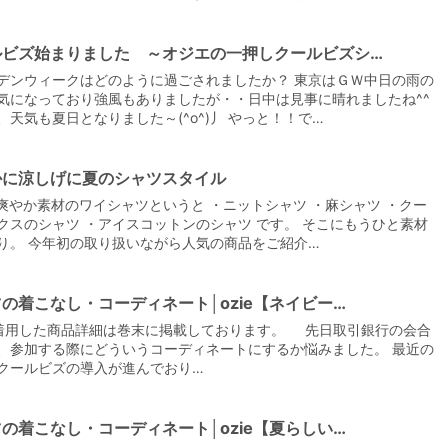
ルビズ始まりました ～オジエの一押しクールビズシ…
デンウィークはどのように過ごされましたか？ 東京はＧＷ中日の雨の
気になっており強風もありましたが・・日中は見事に晴れましたね^^
、天気も夏日となりました～(^o^)丿 やっと！！で…
かに涼しげに夏のシャツスタイル
eの爽やか素材のワイシャツというと ・ニットシャツ ・麻シャツ ・クー
クスのシャツ ・アイスコットンのシャツ です。 そこにもうひと素材
り。 今年初の取り扱いながら人気の商品をご紹介…
の着こなし・コーディネート│ozie【ネイビー…
着用した商品詳細は巻末に掲載しております。 先日取引銀行の会合
、参加する際にどういうコーディネートにするか悩みました。 最近の
クールビズの導入が進んでおり…
の着こなし・コーディネート│ozie【夏らしい…