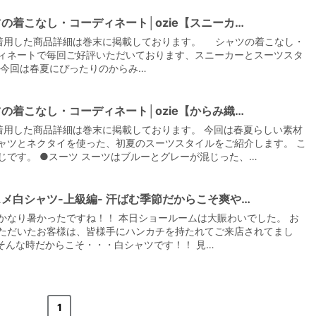
の着こなし・コーディネート│ozie【スニーカ…
着用した商品詳細は巻末に掲載しております。 シャツの着こなし・
ィネートで毎回ご好評いただいております、スニーカーとスーツスタ
 今回は春夏にぴったりのからみ…
の着こなし・コーディネート│ozie【からみ織…
着用した商品詳細は巻末に掲載しております。 今回は春夏らしい素材
ャツとネクタイを使った、初夏のスーツスタイルをご紹介します。 こ
じです。 ●スーツ スーツはブルーとグレーが混じった、…
メ白シャツ-上級編- 汗ばむ季節だからこそ爽や…
かなり暑かったですね！！ 本日ショールームは大賑わいでした。 お
ただいたお客様は、皆様手にハンカチを持たれてご来店されてまし
そんな時だからこそ・・・白シャツです！！ 見…
«
<
1
>
»