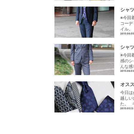
シャツ
※今回
コーデ
イル。
2015.06.05
シャツ
※今回
感のシ
んな感
2015.06.03
オスス
今日は
越しい
た。 
2015.05.13