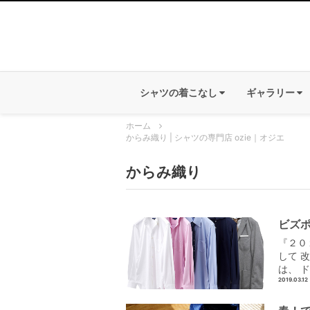
シャツの着こなし
ギャラリー
ホーム
からみ織り | シャツの専門店 ozie｜オジエ
からみ織り
ビズポ
『２０
して 
は、 
2019.03.12