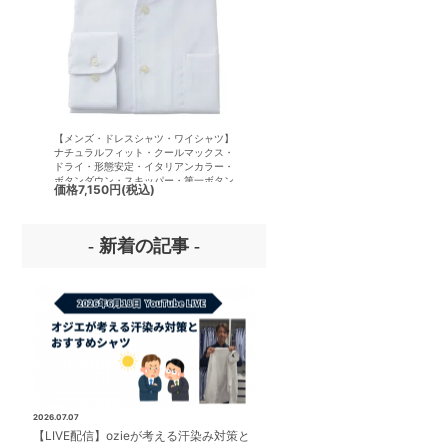
【メンズ・ドレスシャツ・ワイシャツ】
【メンズ・ドレスシャツ・ワイシ
ナチュラルフィット・クールマックス・
半袖】ナチュラルフィット・クー
ドライ・形態安定・イタリアンカラー・
クス・ドライ・形態安定・イタリ
ボタンダウン・スキッパー・第一ボタン
ラー・ボタンダウン・スキッパー
価格
7,150円
(税込)
価格
7,150円
(税込)
無し
ボタン無し
- 新着の記事 -
2026.07.07
【LIVE配信】ozieが考える汗染み対策と