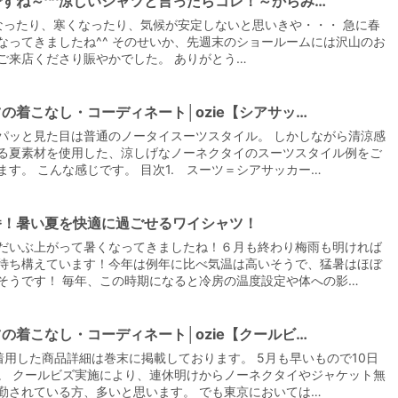
すね～^^涼しいシャツと言ったらコレ！～からみ…
ったり、寒くなったり、気候が安定しないと思いきや・・・ 急に春
なってきましたね^^ そのせいか、先週末のショールームには沢山のお
ご来店くださり賑やかでした。 ありがとう…
の着こなし・コーディネート│ozie【シアサッ…
【メンズ・ドレスシャツ・ワイシャツ】
パッと見た目は普通のノータイスーツスタイル。 しかしながら清涼感
ナチュラルフィット・ブロード・ダブル
カフス・ホリゾンタルカラー・カッタウ
る夏素材を使用した、涼しげなノーネクタイのスーツスタイル例をご
ェイ・クレリック
価格
8,800円
(税込)
ます。 こんな感じです。 目次1. スーツ＝シアサッカー…
番！暑い夏を快適に過ごせるワイシャツ！
だいぶ上がって暑くなってきましたね！６月も終わり梅雨も明ければ
待ち構えています！今年は例年に比べ気温は高いそうで、猛暑はほぼ
そうです！ 毎年、この時期になると冷房の温度設定や体への影…
の着こなし・コーディネート│ozie【クールビ…
着用した商品詳細は巻末に掲載しております。 5月も早いもので10日
。 クールビズ実施により、連休明けからノーネクタイやジャケット無
勤されている方、多いと思います。 でも東京においては…