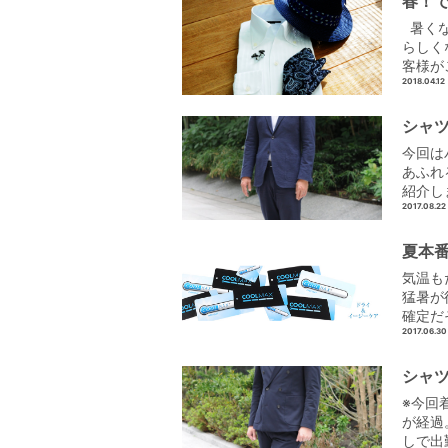
春！で
暑くな
らしく
客様が
2018.04.12
シャツ
今回は
あふれ
紹介し
2017.08.22
夏本
気温も
猛暑が
確定だ
2017.06.30
シャツ
※今回
が経過
しで出