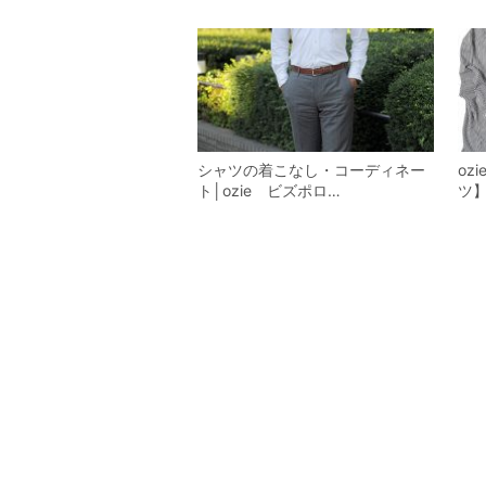
シャツの着こなし・コーディネー
oz
ト│ozie ビズポロ…
ツ