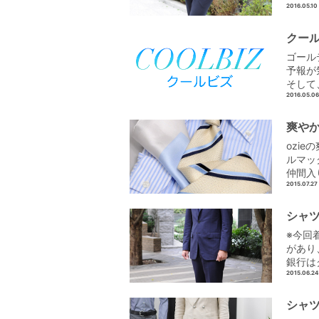
2016.05.10
クー
ゴール
予報が
そして
2016.05.06
爽や
ozi
ルマッ
仲間入
2015.07.27
シャツ
※今回
があり
銀行は
2015.06.24
シャツ