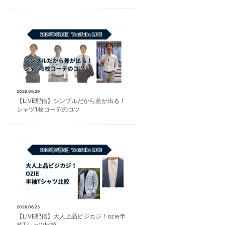
2026.06.29
【LIVE配信】シンプルだから差が出る！
シャツ1枚コーデのコツ
2026.06.23
【LIVE配信】大人上品ビジカジ！ozie半
袖Tシャツ比較