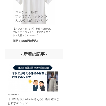
【メンズ・Tシャツ】半袖・綿100%・
【メンズ・ドレスシャツ・ワイシ
プレミアムコットン・度詰め天竺ニッ
ナチュラルフィット・アイスコッ
ト・丸首・クルーネック
プレミアムコットン・イージーケ
タリアンカラー・ボタンダウン・
価格
5,500円
(税込)
価格
8,800円
(税込)
パー・第一ボタン無し
- 新着の記事 -
2026.07.07
【LIVE配信】ozieが考える汗染み対策と
おすすめシャツ