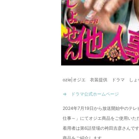
ozie|オジエ 衣装提供 ドラマ し
⇒ ドラマ公式ホームページ
2024年7月19日から放送開始中の
仕事～」にてオジエ商品をご使用いた
着用者は第6話登場の袴田吉彦さんで
商品をご紹介します。