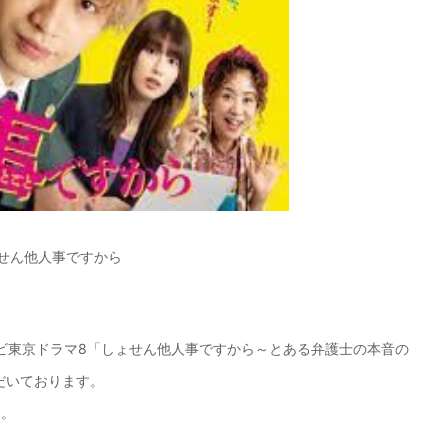
【メンズ・ドレスシャツ・ワイシャツ・
半袖】ナチュラルフィット・クールマッ
クス・ドライ・形態安定・オックスフォ
ード・イタリアンカラー・ボタンダウ
価格
7,150円
(税込)
ン・スキッパー・第一ボタン無し
ょせん他人事ですから
テレビ東京ドラマ8「しょせん他人事ですから～とある弁護士の本音の
だいております。
す。