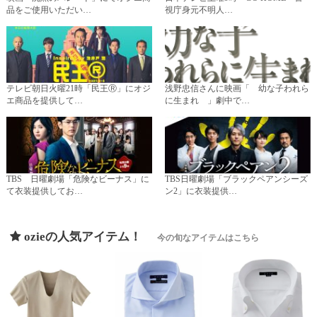
品をご使用いただい…
視庁身元不明人…
テレビ朝日火曜21時「民王Ⓡ」にオジ
浅野忠信さんに映画「 幼な子われら
エ商品を提供して…
に生まれ 」劇中で…
TBS 日曜劇場「危険なビーナス」に
TBS日曜劇場「ブラックペアンシーズ
て衣装提供してお…
ン2」に衣装提供…
ozieの人気アイテム！
今の旬なアイテムはこちら