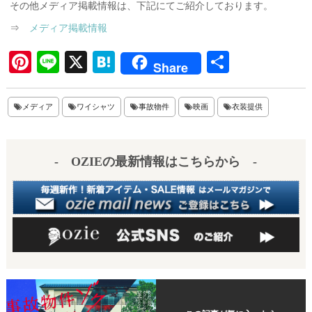
その他メディア掲載情報は、下記にてご紹介しております。
⇒
メディア掲載情報
Pi
Li
X
H
共
Share
nt
ne
at
有
er
en
メディア
ワイシャツ
事故物件
映画
衣装提供
es
a
t
- OZIEの最新情報はこちらから -