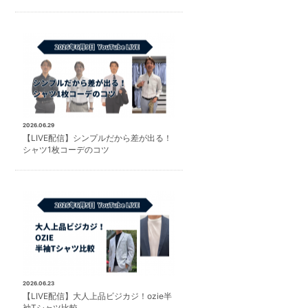
2026.06.29
【LIVE配信】シンプルだから差が出る！
シャツ1枚コーデのコツ
2026.06.23
【LIVE配信】大人上品ビジカジ！ozie半
袖Tシャツ比較