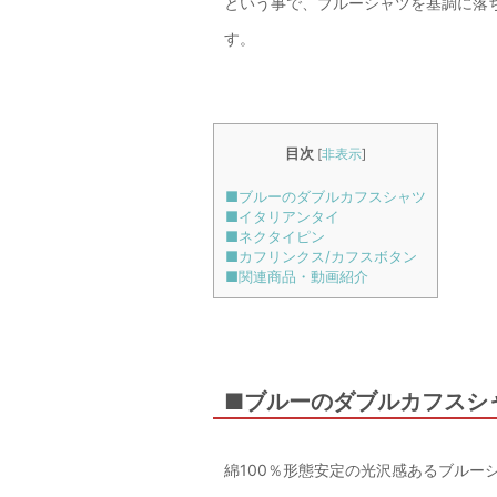
という事で、ブルーシャツを基調に落
す。
目次
[
非表示
]
■ブルーのダブルカフスシャツ
■イタリアンタイ
■ネクタイピン
■カフリンクス/カフスボタン
■関連商品・動画紹介
■ブルーのダブルカフスシ
綿100％形態安定の光沢感あるブルー