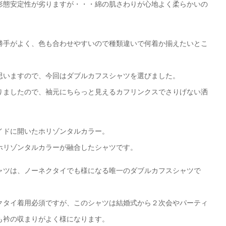
形態安定性が劣りますが・・・綿の肌さわりが心地よく柔らかいの
勝手がよく、色も合わせやすいので種類違いで何着か揃えたいとこ
思いますので、今回はダブルカフスシャツを選びました。
りましたので、袖元にちらっと見えるカフリンクスでさりげない洒
イドに開いたホリゾンタルカラー。
ホリゾンタルカラーが融合したシャツです。
ャツは、ノーネクタイでも様になる唯一のダブルカフスシャツで
クタイ着用必須ですが、このシャツは結婚式から２次会やパーティ
も衿の収まりがよく様になります。