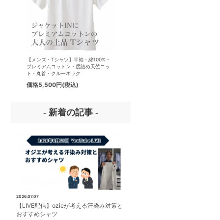
【メンズ・Tシャツ】半袖・綿100%・
【メンズ・ドレスシャツ・ワイシ
プレミアムコットン・度詰め天竺ニッ
ナチュラルフィット・アイスコッ
ト・丸首・クルーネック
プレミアムコットン・イージーケ
タリアンカラー・ボタンダウン・
価格
5,500円
(税込)
価格
8,800円
(税込)
パー・第一ボタン無し
- 新着の記事 -
2026.07.07
【LIVE配信】ozieが考える汗染み対策と
おすすめシャツ