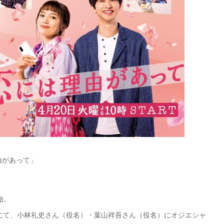
【メンズ・ドレスシャツ・ワイシャツ・
半袖】ナチュラルフィット・クールマッ
クス・ドライ・形態安定・オックスフォ
ード・イタリアンカラー・ボタンダウ
価格
7,150円
(税込)
ン・スキッパー・第一ボタン無し
由があって」
始。
にて、小林礼史さん（役名）・葉山祥吾さん（役名）にオジエシャ