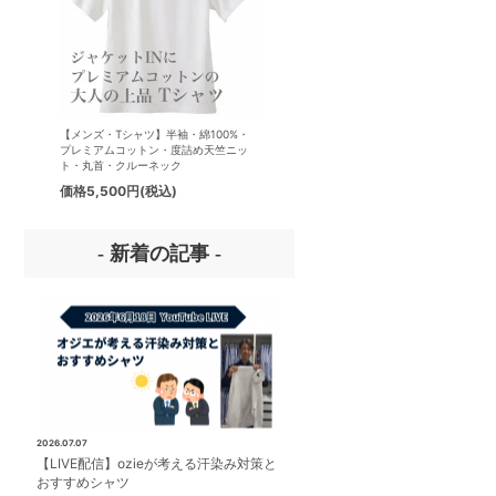
【メンズ・Tシャツ】半袖・綿100%・
【メンズ・ドレスシャツ・ワイシ
プレミアムコットン・度詰め天竺ニッ
ナチュラルフィット・アイスコッ
ト・丸首・クルーネック
プレミアムコットン・イージーケ
タリアンカラー・ボタンダウン・
価格
5,500円
(税込)
価格
8,800円
(税込)
パー・第一ボタン無し
- 新着の記事 -
2026.07.07
【LIVE配信】ozieが考える汗染み対策と
おすすめシャツ