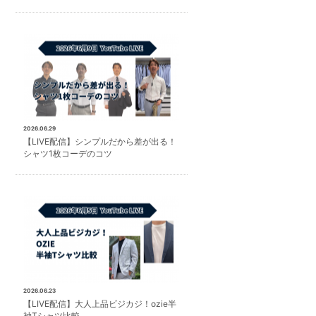
2026.06.29
【LIVE配信】シンプルだから差が出る！
シャツ1枚コーデのコツ
2026.06.23
【LIVE配信】大人上品ビジカジ！ozie半
袖Tシャツ比較