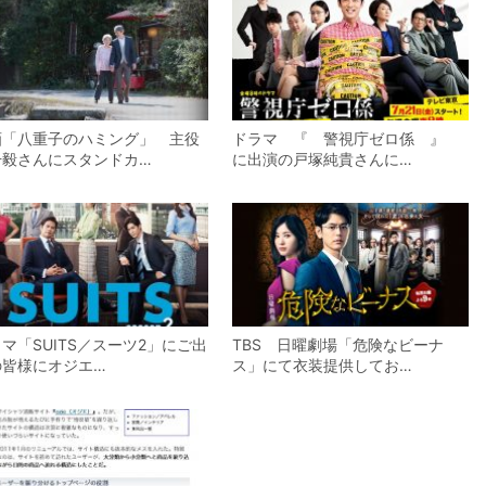
画「八重子のハミング」 主役
ドラマ 『 警視庁ゼロ係 』
升毅さんにスタンドカ…
に出演の戸塚純貴さんに…
マ「SUITS／スーツ2」にご出
TBS 日曜劇場「危険なビーナ
の皆様にオジエ…
ス」にて衣装提供してお…