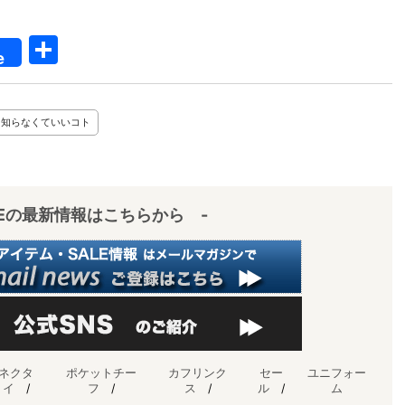
共
e
有
知らなくていいコト
IEの最新情報はこちらから -
ネクタ
ポケットチー
カフリンク
セー
ユニフォー
イ
/
フ
/
ス
/
ル
/
ム