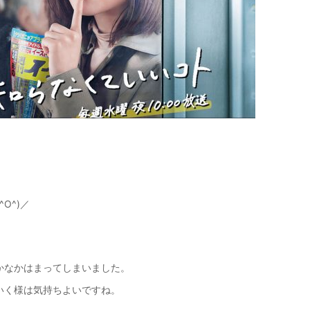
【メンズ・ドレスシャツ・ワイシャツ・
半袖】ナチュラルフィット・クールマッ
クス・ドライ・形態安定・オックスフォ
ード・イタリアンカラー・ボタンダウ
価格
7,150円
(税込)
ン・スキッパー・第一ボタン無し
O^)／
かなかはまってしまいました。
いく様は気持ちよいですね。