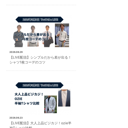
2026.06.29
【LIVE配信】シンプルだから差が出る！
シャツ1枚コーデのコツ
2026.06.23
【LIVE配信】大人上品ビジカジ！ozie半
袖Tシャツ比較