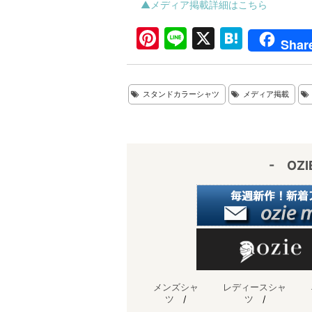
▲メディア掲載詳細はこちら
Pi
Li
X
H
Shar
nt
n
at
er
e
e
スタンドカラーシャツ
メディア掲載
e
n
st
a
- OZ
メンズシャ
レディースシャ
ツ
/
ツ
/