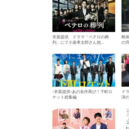
衣装提供 ドラマ「ペテロの葬
映
列」にて小泉孝太郎さん他…
の
-衣装提供-あの名作再び！下町ロ
ドラ
ケット総集編
演