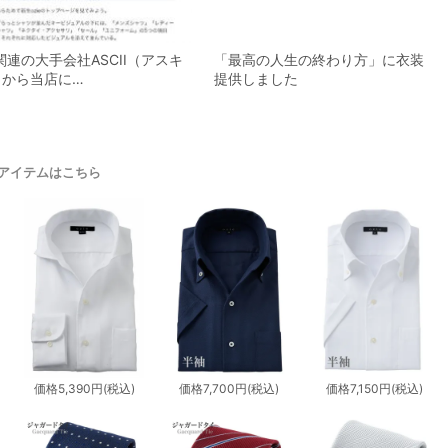
関連の大手会社ASCII（アスキ
「最高の人生の終わり方」に衣装
から当店に​…
提供しました
アイテムはこちら
価格
5,390円
(税込)
価格
7,700円
(税込)
価格
7,150円
(税込)