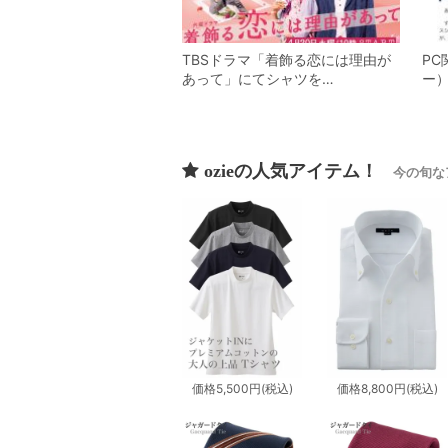
TBSドラマ「着飾る恋には理由が
PC
あって」にてシャツを…
ー）
ozieの人気アイテム！
今の旬な
価格
5,500円
(税込)
価格
8,800円
(税込)