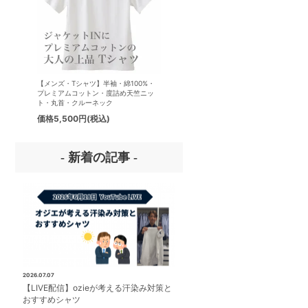
【メンズ・Tシャツ】半袖・綿100%・
【メンズ・ドレスシャツ・ワイシ
プレミアムコットン・度詰め天竺ニッ
ナチュラルフィット・アイスコッ
ト・丸首・クルーネック
プレミアムコットン・イージーケ
タリアンカラー・ボタンダウン・
価格
5,500円
(税込)
価格
8,800円
(税込)
パー・第一ボタン無し
- 新着の記事 -
2026.07.07
【LIVE配信】ozieが考える汗染み対策と
おすすめシャツ