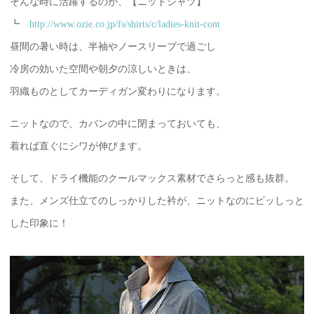
そんな時に活躍するのが、【ニットシャツ】
┗
http://www.ozie.co.jp/fs/shirts/c/ladies-knit-cont
昼間の暑い時は、半袖やノースリーブで過ごし
冷房の効いた空間や朝夕の涼しいときは、
羽織ものとしてカーディガン変わりになります。
ニットなので、カバンの中に閉まっておいても、
着れば直ぐにシワが伸びます。
そして、ドライ機能のクールマックス素材でさらっと感も抜群。
また、メンズ仕立てのしっかりした衿が、ニットなのにピッしっと
した印象に！