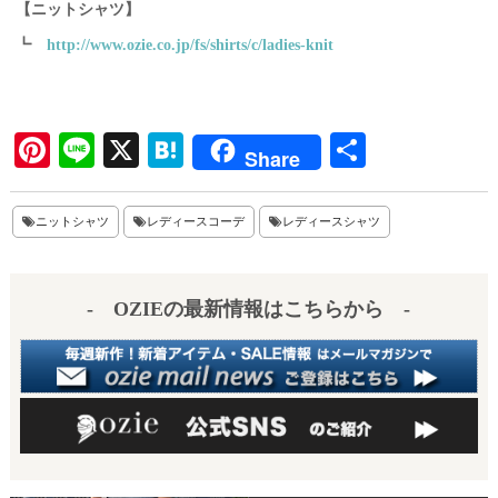
【ニットシャツ】
┗
http://www.ozie.co.jp/fs/shirts/c/ladies-knit
Pi
Li
X
H
共
Share
nt
ne
at
有
er
en
ニットシャツ
レディースコーデ
レディースシャツ
es
a
t
- OZIEの最新情報はこちらから -