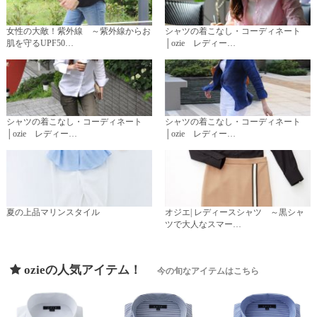
女性の大敵！紫外線 ～紫外線からお
シャツの着こなし・コーディネート
肌を守るUPF50…
│ozie レディー…
シャツの着こなし・コーディネート
シャツの着こなし・コーディネート
│ozie レディー…
│ozie レディー…
夏の上品マリンスタイル
オジエ| レディースシャツ ～黒シャ
ツで大人なスマー…
ozieの人気アイテム！
今の旬なアイテムはこちら