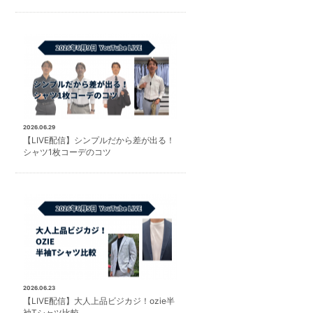
2026.06.29
【LIVE配信】シンプルだから差が出る！
シャツ1枚コーデのコツ
2026.06.23
【LIVE配信】大人上品ビジカジ！ozie半
袖Tシャツ比較