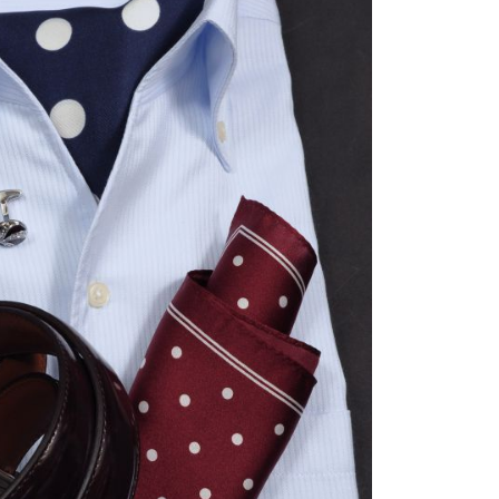
【メンズ・ドレスシャツ・ワイシャツ】
ナチュラルフィット・プレミアムコット
ン120番手双糸・イージーケア・ブロー
ド・ワイドカラー・ホリゾンタルカラ
価格
7,700円
(税込)
ー・レギュラーカラー・スナップダウ
ン・ボタンダウン・ポケッ