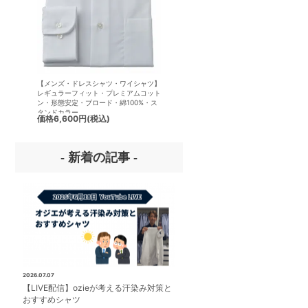
【メンズ・ドレスシャツ・ワイシャツ】
【メンズ・ドレスシャツ・ワイシ
レギュラーフィット・プレミアムコット
半袖】ナチュラルフィット・クー
ン・形態安定・ブロード・綿100%・ス
クス・ドライ・形態安定・オック
タンドカラー
ード・イタリアンカラー・ワイド
価格
6,600円
(税込)
価格
7,150円
(税込)
ー・第一ボタンあり
- 新着の記事 -
2026.07.07
【LIVE配信】ozieが考える汗染み対策と
おすすめシャツ