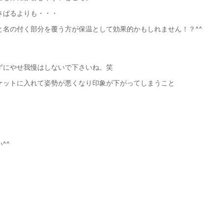
さばるよりも・・・
と名の付く部分を覆う方が保温として効果的かもしれません！？^^
ずにやせ我慢はしないで下さいね。笑
ケットに入れて姿勢が悪くなり印象が下がってしまうこと
^^