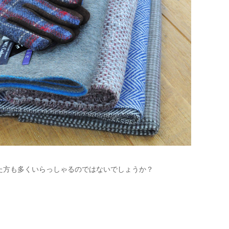
【メンズ・ドレスシャツ・ワイシャツ・
半袖】ナチュラルフィット・クールマッ
クス・ドライ・形態安定・オックスフォ
ード・イタリアンカラー・ボタンダウ
価格
7,150円
(税込)
ン・スキッパー・第一ボタン無し
た方も多くいらっしゃるのではないでしょうか？