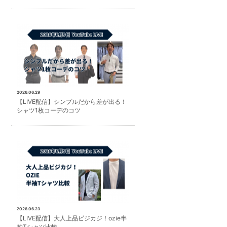
2026.06.29
【LIVE配信】シンプルだから差が出る！
シャツ1枚コーデのコツ
2026.06.23
【LIVE配信】大人上品ビジカジ！ozie半
袖Tシャツ比較