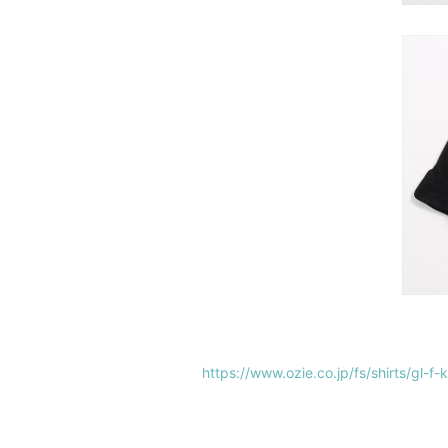
https://www.ozie.co.jp/fs/shirts/gl-f