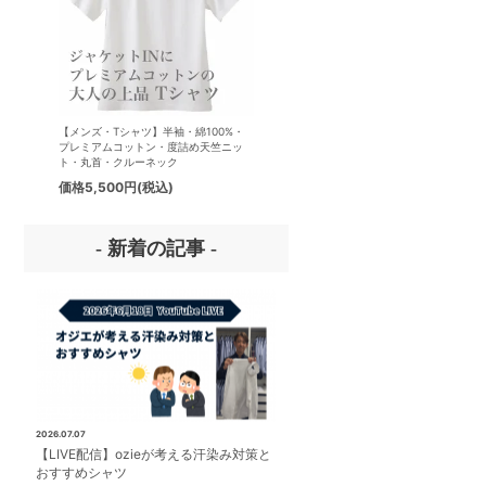
【メンズ・Tシャツ】半袖・綿100%・
【メンズ・ドレスシャツ・ワイシ
プレミアムコットン・度詰め天竺ニッ
ナチュラルフィット・アイスコッ
ト・丸首・クルーネック
プレミアムコットン・イージーケ
タリアンカラー・ボタンダウン・
価格
5,500円
(税込)
価格
8,800円
(税込)
パー・第一ボタン無し
- 新着の記事 -
2026.07.07
【LIVE配信】ozieが考える汗染み対策と
おすすめシャツ