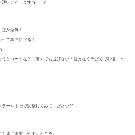
いいたしますm(_ _)m
かぽか陽気！
なって真冬に戻る！
ね！
まうとコートなどは暑くても脱げない！仕方なく汗だくで我慢！と
ラーや手袋で調整してみてください^^
にも体に影響しやすいところ。