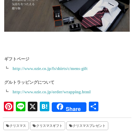
ギフトページ
┗
http://www.ozie.co.jp/fs/shirts/c/mens-gift
グルトラッピングについて
┗
http://www.ozie.co.jp/order/wrapping.html
Pi
Li
X
H
共
Share
nt
ne
at
有
er
en
クリスマス
クリスマスギフト
クリスマスプレゼント