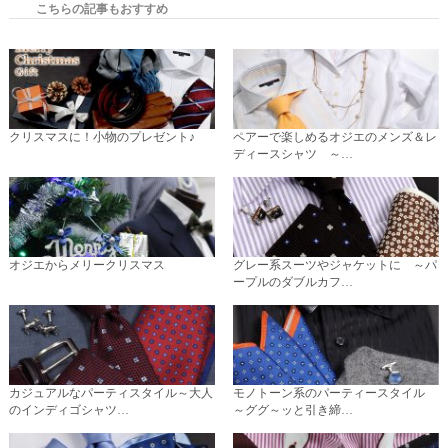
こちらの記事もおすすめ
クリスマスに！小物のプレゼント♪
ペアーで楽しめるオジエのメンズ＆レ
ディースシャツ ～…
オジエからメリークリスマス
グレー系スーツやジャケットに ～パ
ープルのダブルカフ…
カジュアルなパーティスタイル～大人
モノトーン系のパーティースタイル
のインディゴシャツ…
～ググ～ッと引き締…