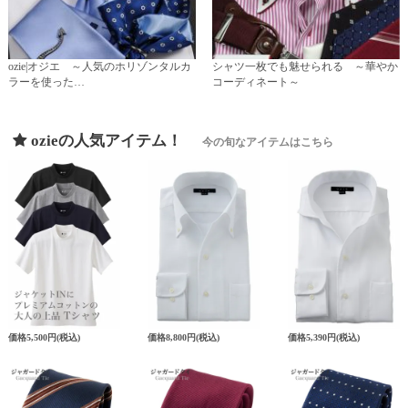
ozie|オジエ ～人気のホリゾンタルカ
シャツ一枚でも魅せられる ～華やか
ラーを使った…
コーディネート～
ozieの人気アイテム！
今の旬なアイテムはこちら
価格
5,500円
(税込)
価格
8,800円
(税込)
価格
5,390円
(税込)