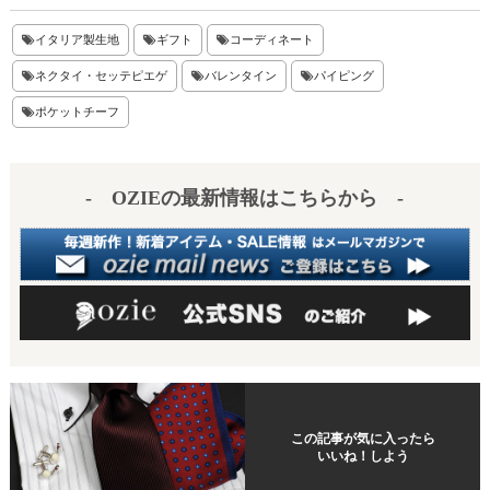
nt
ne
at
有
er
en
イタリア製生地
ギフト
コーディネート
es
a
ネクタイ・セッテピエゲ
バレンタイン
パイピング
t
ポケットチーフ
- OZIEの最新情報はこちらから -
この記事が気に入ったら
いいね！しよう