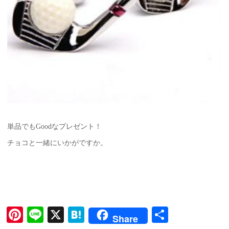
単品でもGoodなプレゼント！
チョコと一緒にいかがですか。
Pi
Li
X
H
共
Share